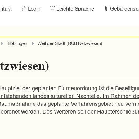
ntakt
Login
Leichte Sprache
Gebärdensp
Böblingen
Weil der Stadt (RÜB Netzwiesen)
tzwiesen)
Hauptziel der geplanten Flurneuordnung ist die Beseiti
entstehenden landeskulturellen Nachteile. Im Rahmen d
Baumaßnahme das geplante Verfahrensgebiet neu verme
geordnet werden. Des Weiteren soll der Haupterschließu