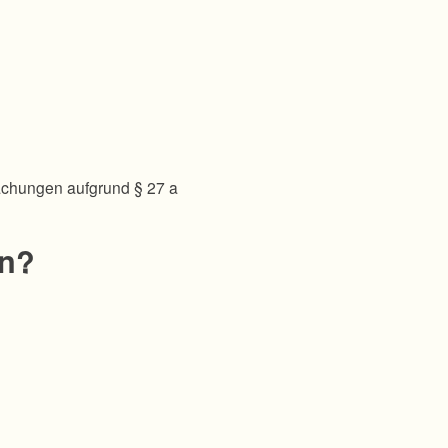
achungen aufgrund § 27 a
en?