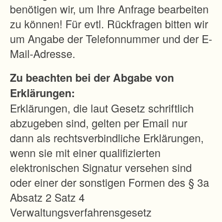
h
benötigen wir, um Ihre Anfrage bearbeiten
e
zu können! Für evtl. Rückfragen bitten wir
m
um Angabe der Telefonnummer und der E-
u
Mail-Adresse.
s
Zu beachten bei der Abgabe von
s
Erklärungen:
t
Erklärungen, die laut Gesetz schriftlich
e
abzugeben sind, gelten per Email nur
n
dann als rechtsverbindliche Erklärungen,
a
wenn sie mit einer qualifizierten
u
elektronischen Signatur versehen sind
s
oder einer der sonstigen Formen des § 3a
d
Absatz 2 Satz 4
e
Verwaltungsverfahrensgesetz
r