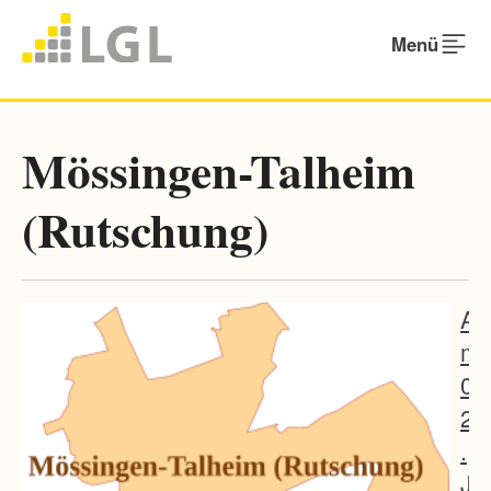
Menü
Mössingen-Talheim
(Rutschung)
A
m
0
2
.
J