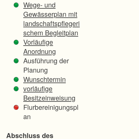
Wege- und
ß
Gewässerplan mit
e
landschaftspflegeri
r
schem Begleitplan
e
Vorläufige
r
Anordnung
B
Ausführung der
e
Planung
r
Wunschtermin
g
vorläufige
r
Besitzeinweisung
u
Flurbereinigungspl
t
an
s
c
Abschluss des