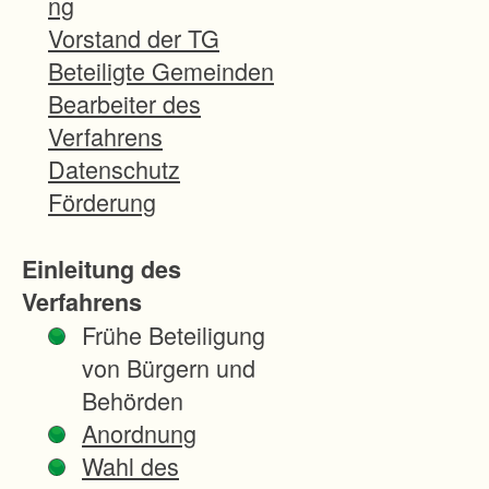
ng
e
Vorstand der TG
s
Beteiligte Gemeinden
i
Bearbeiter des
c
Verfahrens
h
Datenschutz
i
Förderung
n
M
Einleitung des
ö
Verfahrens
s
Frühe Beteiligung
s
von Bürgern und
i
Behörden
n
Anordnung
g
Wahl des
e