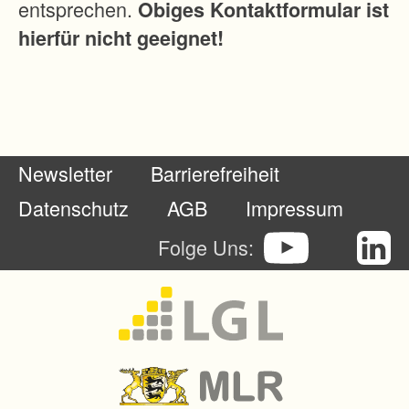
entsprechen.
Obiges Kontaktformular ist
P
hierfür nicht geeignet!
r
o
d
u
k
Newsletter
Barrierefreiheit
t
i
Datenschutz
AGB
Impressum
o
Folge Uns:
n
g
e
n
o
m