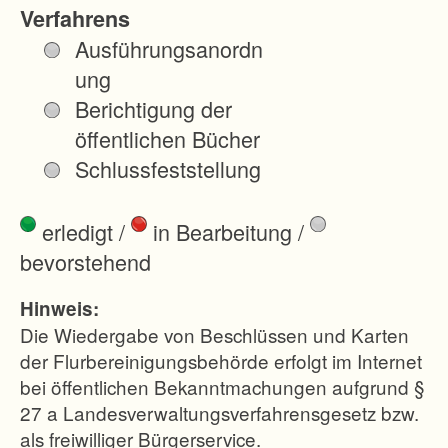
h
Verfahrens
.
Ausführungsanordn
H
ung
i
Berichtigung der
e
öffentlichen Bücher
r
Schlussfeststellung
d
u
erledigt
/
in Bearbeitung
/
r
bevorstehend
c
h
Hinweis:
w
Die Wiedergabe von Beschlüssen und Karten
u
der Flurbereinigungsbehörde erfolgt im Internet
bei öffentlichen Bekanntmachungen aufgrund §
r
27 a Landesverwaltungsverfahrensgesetz bzw.
d
als freiwilliger Bürgerservice.