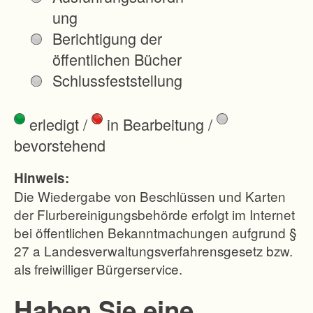
f
ung
l
Berichtigung der
ä
öffentlichen Bücher
c
Schlussfeststellung
h
e
erledigt
/
in Bearbeitung
/
n
bevorstehend
ö
s
Hinweis:
t
Die Wiedergabe von Beschlüssen und Karten
l
der Flurbereinigungsbehörde erfolgt im Internet
bei öffentlichen Bekanntmachungen aufgrund §
i
27 a Landesverwaltungsverfahrensgesetz bzw.
c
als freiwilliger Bürgerservice.
h
d
Haben Sie eine