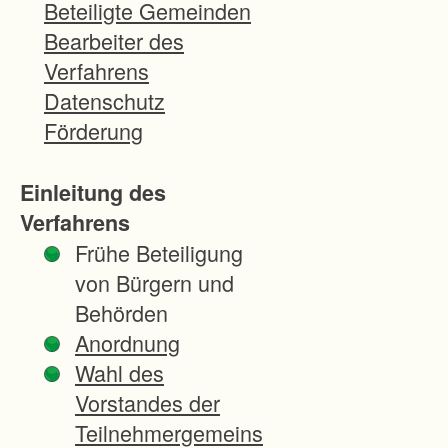
e
Beteiligte Gemeinden
t
Bearbeiter des
u
Verfahrens
m
Datenschutz
f
Förderung
a
s
Einleitung des
s
Verfahrens
t
Frühe Beteiligung
d
von Bürgern und
i
Behörden
e
Anordnung
l
Wahl des
a
Vorstandes der
n
Teilnehmergemeins