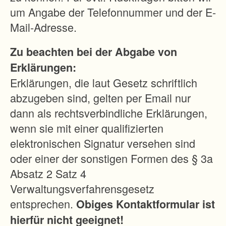
w
um Angabe der Telefonnummer und der E-
o
Mail-Adresse.
v
Zu beachten bei der Abgabe von
o
Erklärungen:
n
Erklärungen, die laut Gesetz schriftlich
r
abzugeben sind, gelten per Email nur
u
dann als rechtsverbindliche Erklärungen,
n
wenn sie mit einer qualifizierten
d
elektronischen Signatur versehen sind
1
oder einer der sonstigen Formen des § 3a
.
Absatz 2 Satz 4
2
Verwaltungsverfahrensgesetz
0
entsprechen.
Obiges Kontaktformular ist
0
hierfür nicht geeignet!
h