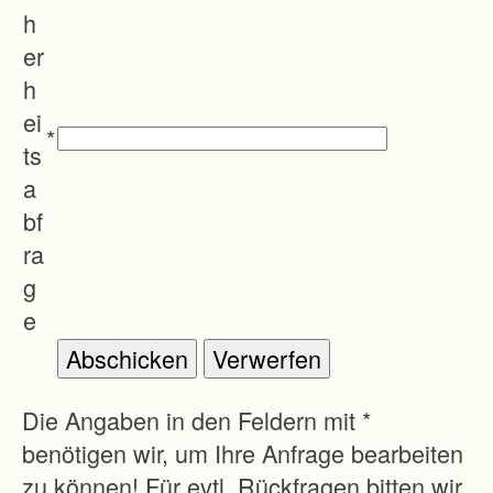
e
h
v
er
o
h
n
ei
*
c
ts
a
a
.
bf
1
ra
.
g
4
e
7
8
h
Die Angaben in den Feldern mit *
a
benötigen wir, um Ihre Anfrage bearbeiten
,
zu können! Für evtl. Rückfragen bitten wir