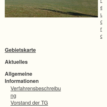
e
u
o
r
d
n
Gebietskarte
u
n
Aktuelles
g
s
Allgemeine
g
Informationen
e
Verfahrensbeschreibu
b
ng
i
Vorstand der TG