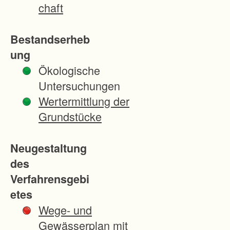
d
chaft
-
u
Bestandserheb
n
ung
d
Ökologische
f
Untersuchungen
o
Wertermittlung der
r
Grundstücke
s
t
Neugestaltung
w
des
i
Verfahrensgebi
r
etes
t
Wege- und
s
Gewässerplan mit