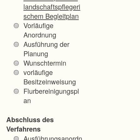
c
landschaftspflegeri
h
schem Begleitplan
a
Vorläufige
f
Anordnung
t
Ausführung der
l
Planung
i
Wunschtermin
c
vorläufige
h
Besitzeinweisung
e
Flurbereinigungspl
n
an
H
o
Abschluss des
c
Verfahrens
h
Ausführungsanordn