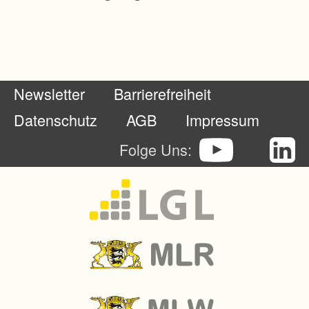
a
l
a
n
Newsletter
Barrierefreiheit
d
w
Datenschutz
AGB
Impressum
i
Folge Uns:
r
t
s
c
h
a
f
t