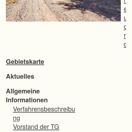
e
u
o
r
d
n
Gebietskarte
u
n
Aktuelles
g
s
Allgemeine
v
Informationen
e
Verfahrensbeschreibu
r
ng
f
Vorstand der TG