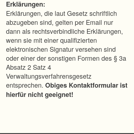
Erklärungen:
7
Erklärungen, die laut Gesetz schriftlich
9
abzugeben sind, gelten per Email nur
1
dann als rechtsverbindliche Erklärungen,
1
wenn sie mit einer qualifizierten
4
elektronischen Signatur versehen sind
F
oder einer der sonstigen Formen des § 3a
r
Absatz 2 Satz 4
e
Verwaltungsverfahrensgesetz
i
entsprechen.
Obiges Kontaktformular ist
b
hierfür nicht geeignet!
u
r
g
f
l