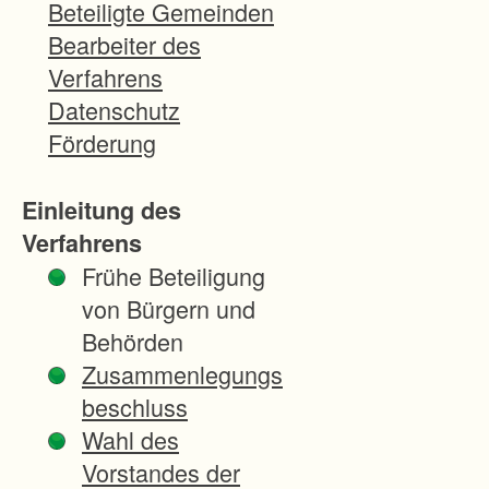
a
Beteiligte Gemeinden
h
Bearbeiter des
r
Verfahrens
e
Datenschutz
n
Förderung
w
i
Einleitung des
r
Verfahrens
d
Frühe Beteiligung
v
von Bürgern und
o
Behörden
n
Zusammenlegungs
d
beschluss
e
Wahl des
r
Vorstandes der