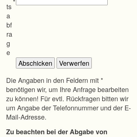
*
B
ts
e
a
r
bf
l
ra
i
g
n
e
e
r
A
Die Angaben in den Feldern mit *
l
benötigen wir, um Ihre Anfrage bearbeiten
l
zu können! Für evtl. Rückfragen bitten wir
e
um Angabe der Telefonnummer und der E-
e
Mail-Adresse.
3
Zu beachten bei der Abgabe von
A