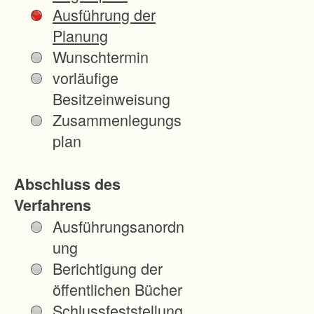
i
Ausführung der
n
Planung
i
Wunschtermin
g
vorläufige
u
Besitzeinweisung
n
Zusammenlegungs
g
plan
s
b
Abschluss des
e
Verfahrens
h
Ausführungsanordn
ö
ung
r
Berichtigung der
d
öffentlichen Bücher
e
Schlussfeststellung