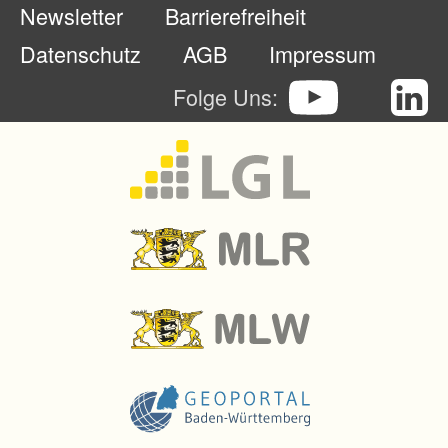
Newsletter
Barrierefreiheit
u
r
Datenschutz
AGB
Impressum
n
Folge Uns:
e
u
o
r
d
n
u
n
g
@
l
k