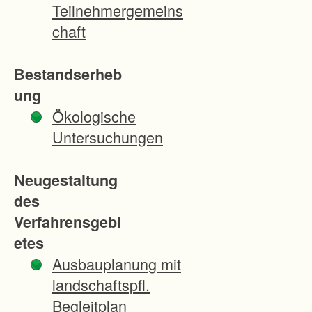
u
Teilnehmergemeins
n
chaft
t
e
Bestandserheb
r
ung
e
Ökologische
n
Untersuchungen
F
l
Neugestaltung
u
des
r
Verfahrensgebi
b
etes
e
Ausbauplanung mit
r
landschaftspfl.
e
Begleitplan