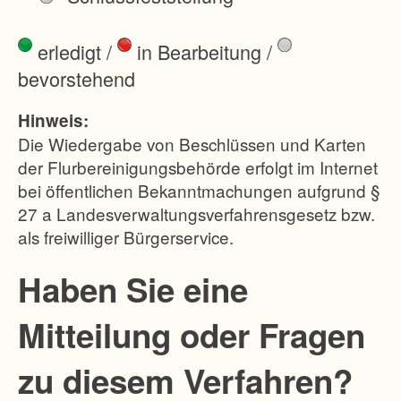
d
e
erledigt
/
in Bearbeitung
/
s
bevorstehend
L
a
Hinweis:
n
Die Wiedergabe von Beschlüssen und Karten
d
der Flurbereinigungsbehörde erfolgt im Internet
bei öffentlichen Bekanntmachungen aufgrund §
k
27 a Landesverwaltungsverfahrensgesetz bzw.
r
als freiwilliger Bürgerservice.
e
i
Haben Sie eine
s
Mitteilung oder Fragen
e
s
zu diesem Verfahren?
E