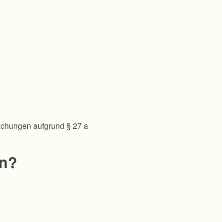
achungen aufgrund § 27 a
en?