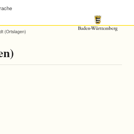
rache
dt (Ortslagen)
en)