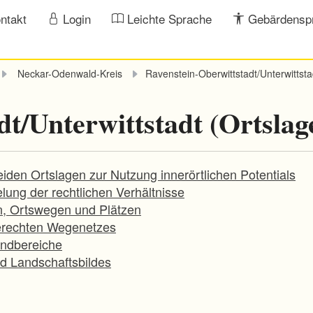
ntakt
Login
Leichte Sprache
Gebärdensp
Neckar-Odenwald-Kreis
Ravenstein-Oberwittstadt/Unterwittsta
t/Unterwittstadt (Ortslag
iden Ortslagen zur Nutzung innerörtlichen Potentials
ung der rechtlichen Verhältnisse
n, Ortswegen und Plätzen
erechten Wegenetzes
andbereiche
nd Landschaftsbildes