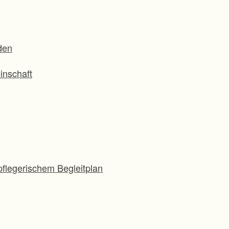
den
inschaft
flegerischem Begleitplan