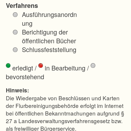
g
Verfahrens
e
Ausführungsanordn
m
ung
u
Berichtigung der
l
öffentlichen Bücher
d
Schlussfeststellung
e
t
erledigt
/
in Bearbeitung
/
e
bevorstehend
K
u
Hinweis:
p
Die Wiedergabe von Beschlüssen und Karten
p
der Flurbereinigungsbehörde erfolgt im Internet
bei öffentlichen Bekanntmachungen aufgrund §
e
27 a Landesverwaltungsverfahrensgesetz bzw.
n
als freiwilliger Bürgerservice.