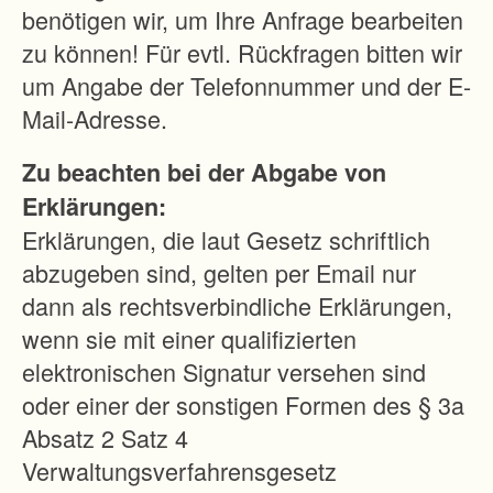
i
benötigen wir, um Ihre Anfrage bearbeiten
e
zu können! Für evtl. Rückfragen bitten wir
F
um Angabe der Telefonnummer und der E-
l
Mail-Adresse.
u
Zu beachten bei der Abgabe von
r
Erklärungen:
e
Erklärungen, die laut Gesetz schriftlich
n
abzugeben sind, gelten per Email nur
w
dann als rechtsverbindliche Erklärungen,
e
wenn sie mit einer qualifizierten
i
elektronischen Signatur versehen sind
s
oder einer der sonstigen Formen des § 3a
e
Absatz 2 Satz 4
n
Verwaltungsverfahrensgesetz
e