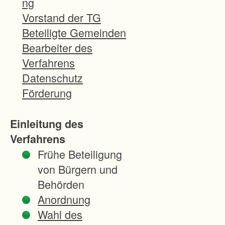
ng
b
Vorstand der TG
i
Beteiligte Gemeinden
e
Bearbeiter des
t
Verfahrens
d
Datenschutz
e
Förderung
s
M
Einleitung des
a
Verfahrens
i
Frühe Beteiligung
n
von Bürgern und
h
Behörden
a
Anordnung
r
Wahl des
d