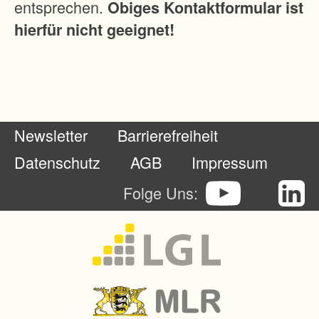
entsprechen.
Obiges Kontaktformular ist
i
hierfür nicht geeignet!
n
e
s
t
a
Newsletter
Barrierefreiheit
r
k
Datenschutz
AGB
Impressum
e
Folge Uns:
Z
e
r
s
p
l