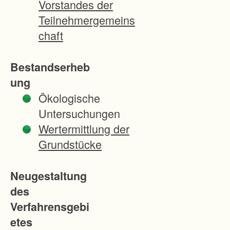
Vorstandes der
t
Teilnehmergemeins
e
chaft
r
W
Bestandserheb
a
ung
l
Ökologische
d
Untersuchungen
e
Wertermittlung der
s
Grundstücke
.
E
Neugestaltung
s
des
h
Verfahrensgebi
a
etes
n