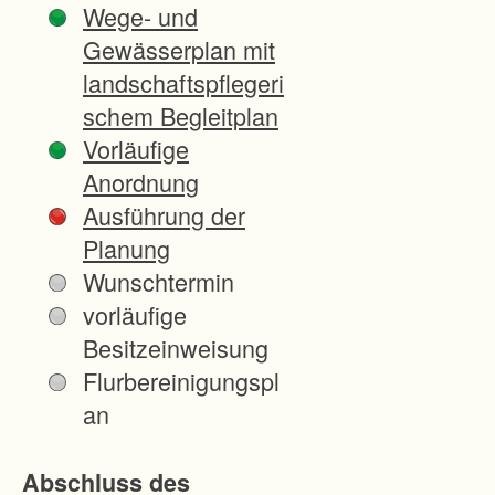
Wege- und
d
Gewässerplan mit
e
landschaftspflegeri
l
schem Begleitplan
t
Vorläufige
s
Anordnung
i
Ausführung der
c
Planung
h
Wunschtermin
u
vorläufige
m
Besitzeinweisung
e
Flurbereinigungspl
i
an
n
e
Abschluss des