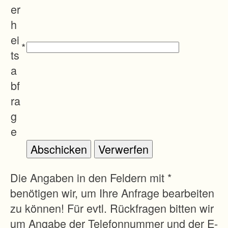
c
er
h
h
a
ei
*
f
ts
f
a
u
bf
n
ra
g
g
v
e
o
n
w
Die Angaben in den Feldern mit *
i
benötigen wir, um Ihre Anfrage bearbeiten
n
zu können! Für evtl. Rückfragen bitten wir
t
um Angabe der Telefonnummer und der E-