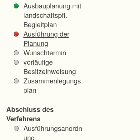
u
Ausbauplanung mit
n
landschaftspfl.
d
Begleitplan
T
Ausführung der
e
Planung
i
Wunschtermin
l
vorläufige
e
Besitzeinweisung
d
Zusammenlegungs
e
plan
s
G
Abschluss des
e
Verfahrens
b
Ausführungsanordn
i
ung