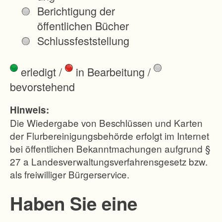
e
Berichtigung der
t
öffentlichen Bücher
e
Schlussfeststellung
s
d
erledigt
/
in Bearbeitung
/
e
bevorstehend
r
G
Hinweis:
e
Die Wiedergabe von Beschlüssen und Karten
m
der Flurbereinigungsbehörde erfolgt im Internet
bei öffentlichen Bekanntmachungen aufgrund §
e
27 a Landesverwaltungsverfahrensgesetz bzw.
i
als freiwilliger Bürgerservice.
n
d
Haben Sie eine
e