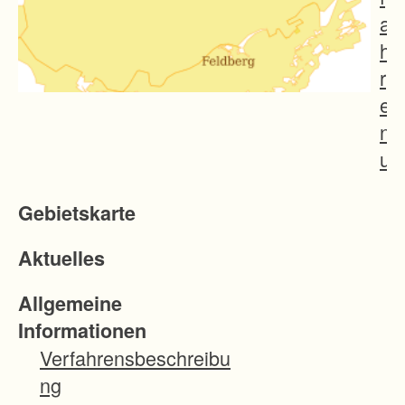
a
h
r
e
n
u
m
Gebietskarte
f
a
Aktuelles
s
s
Allgemeine
t
Informationen
d
Verfahrensbeschreibu
a
ng
s