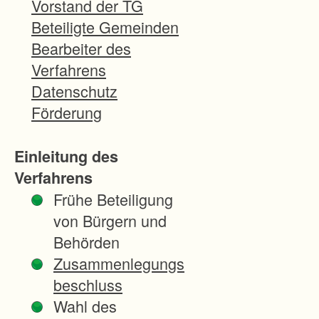
Vorstand der TG
G
Beteiligte Gemeinden
e
Bearbeiter des
b
Verfahrens
i
Datenschutz
e
Förderung
t
d
Einleitung des
e
Verfahrens
r
Frühe Beteiligung
G
von Bürgern und
e
Behörden
m
Zusammenlegungs
e
beschluss
i
Wahl des
n