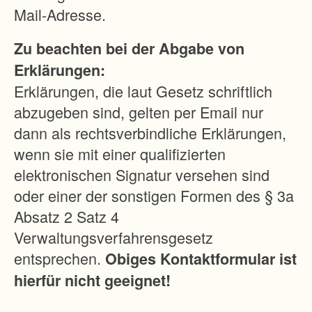
e
Mail-Adresse.
r
Zu beachten bei der Abgabe von
r
Erklärungen:
ä
Erklärungen, die laut Gesetz schriftlich
u
abzugeben sind, gelten per Email nur
m
dann als rechtsverbindliche Erklärungen,
b
wenn sie mit einer qualifizierten
a
elektronischen Signatur versehen sind
r
oder einer der sonstigen Formen des § 3a
e
Absatz 2 Satz 4
n
Verwaltungsverfahrensgesetz
H
entsprechen.
Obiges Kontaktformular ist
o
hierfür nicht geeignet!
f
z