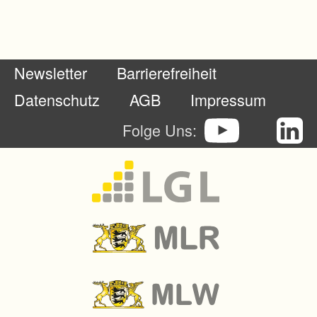
u
f
a
Newsletter
Barrierefreiheit
h
r
Datenschutz
AGB
Impressum
t
Folge Uns:
e
n
.
-
V
e
r
b
e