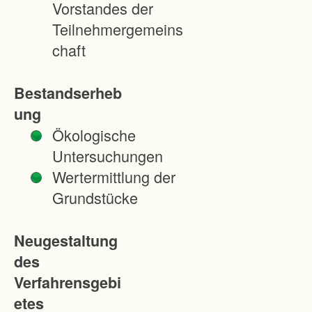
Vorstandes der
d
Teilnehmergemeins
e
chaft
H
i
Bestandserheb
n
ung
t
Ökologische
e
Untersuchungen
r
Wertermittlung der
z
Grundstücke
a
r
Neugestaltung
t
des
e
Verfahrensgebi
n
etes