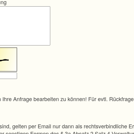
ung
m Ihre Anfrage bearbeiten zu können! Für evtl. Rückfra
sind, gelten per Email nur dann als rechtsverbindliche Er
 der sonstigen Formen des § 3a Absatz 2 Satz 4 Verwalt