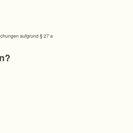
achungen aufgrund § 27 a
en?