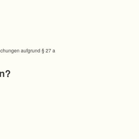
achungen aufgrund § 27 a
en?