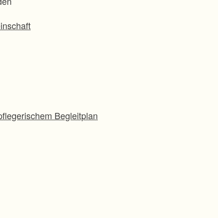
den
inschaft
flegerischem Begleitplan