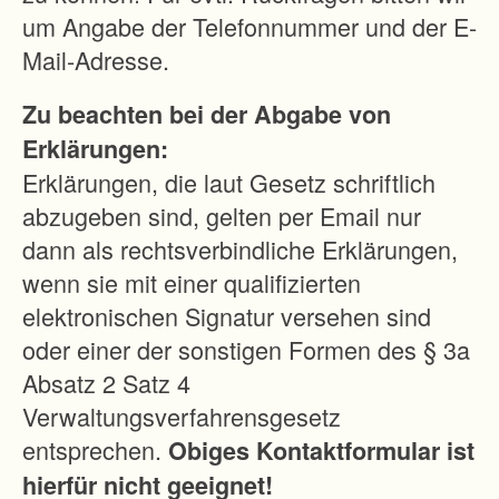
d
um Angabe der Telefonnummer und der E-
s
Mail-Adresse.
t
Zu beachten bei der Abgabe von
ü
Erklärungen:
c
Erklärungen, die laut Gesetz schriftlich
k
abzugeben sind, gelten per Email nur
e
dann als rechtsverbindliche Erklärungen,
d
wenn sie mit einer qualifizierten
i
elektronischen Signatur versehen sind
e
oder einer der sonstigen Formen des § 3a
n
Absatz 2 Satz 4
a
Verwaltungsverfahrensgesetz
t
entsprechen.
Obiges Kontaktformular ist
ü
hierfür nicht geeignet!
r