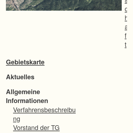
c
h
a
f
t
z
Gebietskarte
w
i
Aktuelles
s
c
Allgemeine
h
Informationen
e
Verfahrensbeschreibu
n
ng
G
Vorstand der TG