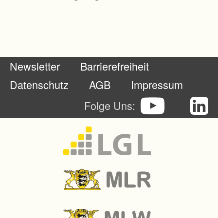
l
i
c
h
Newsletter
Barrierefreiheit
e
S
Datenschutz
AGB
Impressum
u
Folge Uns:
k
z
e
s
s
i
o
n