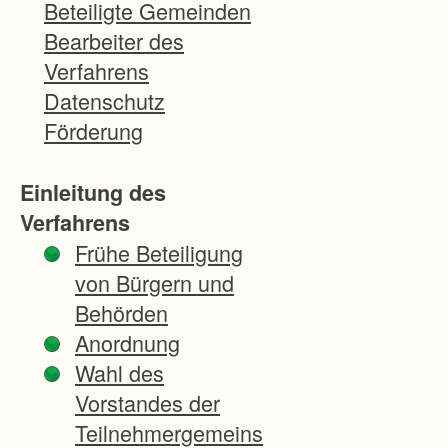
e
Beteiligte Gemeinden
r
Bearbeiter des
n
Verfahrens
s
Datenschutz
b
Förderung
a
c
Einleitung des
h
Verfahrens
u
Frühe Beteiligung
n
von Bürgern und
d
Behörden
L
Anordnung
o
Wahl des
f
Vorstandes der
f
Teilnehmergemeins