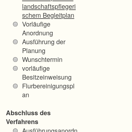
m
landschaftspflegeri
S
schem Begleitplan
e
Vorläufige
i
Anordnung
t
Ausführung der
e
Planung
n
Wunschtermin
t
vorläufige
a
Besitzeinweisung
l
Flurbereinigungspl
d
an
e
s
Abschluss des
M
Verfahrens
u
Ausführungsanordn