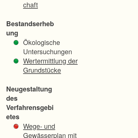
e
chaft
n
a
Bestandserheb
u
ung
l
Ökologische
i
Untersuchungen
e
Wertermittlung der
g
Grundstücke
t
i
Neugestaltung
n
des
e
Verfahrensgebi
i
etes
n
Wege- und
e
Gewässerplan mit