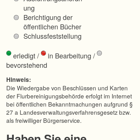
r
ung
g
Berichtigung der
t
öffentlichen Bücher
a
Schlussfeststellung
l
s
erledigt
/
in Bearbeitung
/
i
bevorstehend
m
L
Hinweis:
a
Die Wiedergabe von Beschlüssen und Karten
n
der Flurbereinigungsbehörde erfolgt im Internet
bei öffentlichen Bekanntmachungen aufgrund §
d
27 a Landesverwaltungsverfahrensgesetz bzw.
k
als freiwilliger Bürgerservice.
r
e
Haben Sie eine