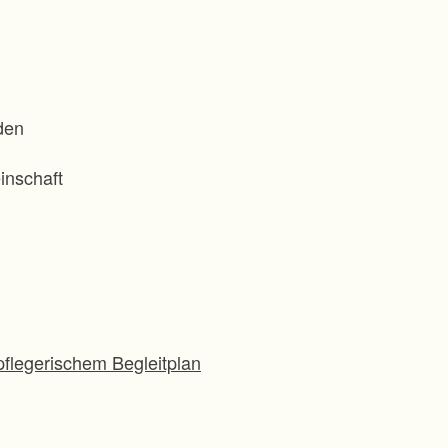
den
inschaft
flegerischem Begleitplan