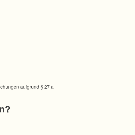
achungen aufgrund § 27 a
en?