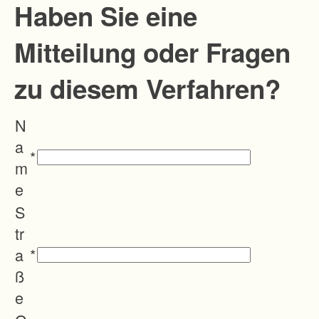
i
Haben Sie eine
n
Mitteilung oder Fragen
g
u
zu diesem Verfahren?
n
g
N
e
a
n
*
m
f
e
ü
S
r
tr
d
a
*
i
ß
e
e
L