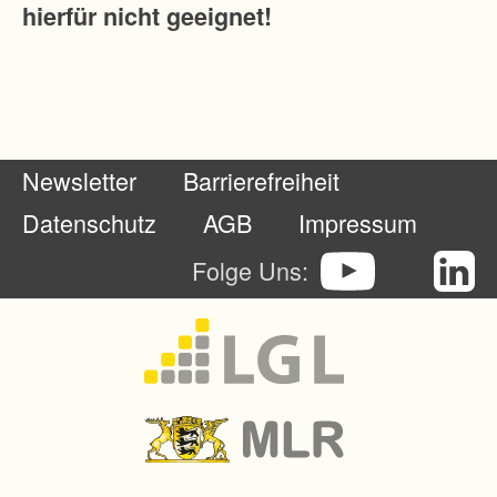
hierfür nicht geeignet!
n
g
d
e
r
Newsletter
Barrierefreiheit
G
e
Datenschutz
AGB
Impressum
m
Folge Uns:
e
i
n
d
e
N
e