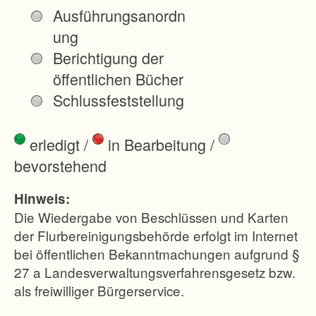
s
Ausführungsanordn
-
ung
u
Berichtigung der
n
öffentlichen Bücher
d
Schlussfeststellung
A
r
erledigt
/
in Bearbeitung
/
b
bevorstehend
e
i
Hinweis:
t
Die Wiedergabe von Beschlüssen und Karten
s
der Flurbereinigungsbehörde erfolgt im Internet
bei öffentlichen Bekanntmachungen aufgrund §
b
27 a Landesverwaltungsverfahrensgesetz bzw.
e
als freiwilliger Bürgerservice.
d