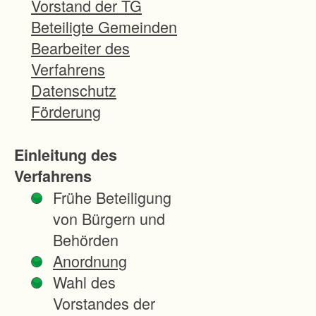
Vorstand der TG
g
Beteiligte Gemeinden
s
Bearbeiter des
v
Verfahrens
e
Datenschutz
r
Förderung
f
a
Einleitung des
h
Verfahrens
r
Frühe Beteiligung
e
von Bürgern und
n
Behörden
s
Anordnung
o
Wahl des
l
Vorstandes der
l