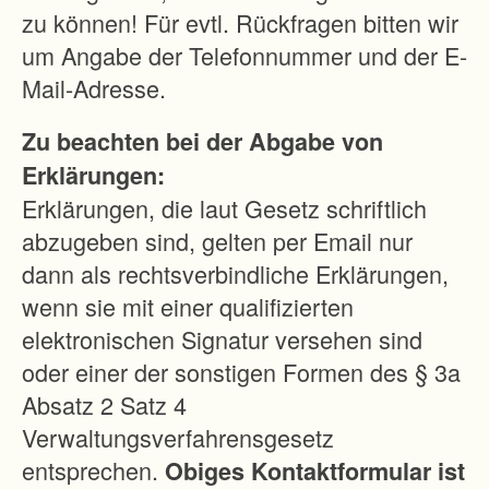
u
zu können! Für evtl. Rückfragen bitten wir
l
um Angabe der Telefonnummer und der E-
i
Mail-Adresse.
c
Zu beachten bei der Abgabe von
h
Erklärungen:
e
Erklärungen, die laut Gesetz schriftlich
E
abzugeben sind, gelten per Email nur
n
dann als rechtsverbindliche Erklärungen,
t
wenn sie mit einer qualifizierten
w
elektronischen Signatur versehen sind
i
oder einer der sonstigen Formen des § 3a
c
Absatz 2 Satz 4
k
Verwaltungsverfahrensgesetz
l
entsprechen.
Obiges Kontaktformular ist
u