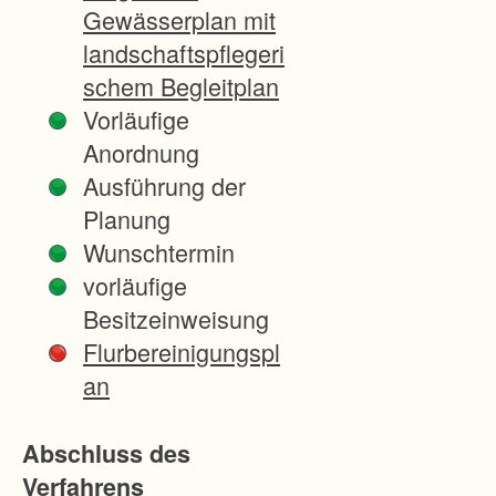
n
Gewässerplan mit
g
landschaftspflegeri
d
schem Begleitplan
e
Vorläufige
r
Anordnung
P
Ausführung der
r
Planung
o
Wunschtermin
d
vorläufige
u
Besitzeinweisung
k
Flurbereinigungspl
t
an
i
o
Abschluss des
n
Verfahrens