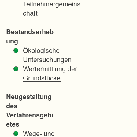
Teilnehmergemeins
e
chaft
i
n
Bestandserheb
e
ung
V
Ökologische
e
Untersuchungen
r
Wertermittlung der
b
Grundstücke
e
s
Neugestaltung
s
des
e
Verfahrensgebi
r
etes
u
Wege- und