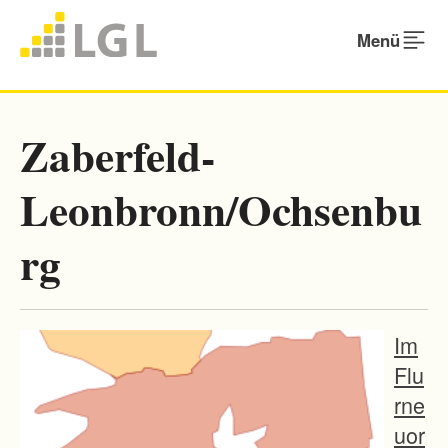
Menü
Zaberfeld-
Leonbronn/Ochsenbu
rg
Im
Flu
rne
uor