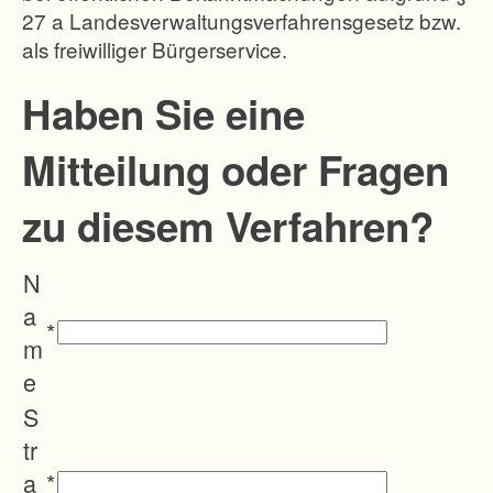
27 a Landesverwaltungsverfahrensgesetz bzw.
ein
als freiwilliger Bürgerservice.
e
mo
Haben Sie eine
der
Mitteilung oder Fragen
ne
ma
zu diesem Verfahren?
sch
ine
N
ng
a
ere
*
m
cht
e
e
S
La
tr
nd
a
*
be