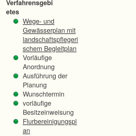
Verfahrensgebi
der
etes
Be
Wege- und
sitz
Gewässerplan mit
zer
landschaftspflegeri
spli
schem Begleitplan
tter
Vorläufige
un
Anordnung
g
Ausführung der
(R
Planung
eal
Wunschtermin
teil
vorläufige
un
Besitzeinweisung
gs
Flurbereinigungspl
ge
an
bie