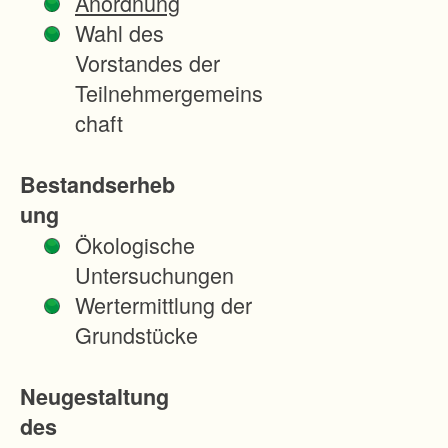
Anordnung
dur
Wahl des
ch
Vorstandes der
Üb
Teilnehmergemeins
erf
chaft
ahr
tsr
Bestandserheb
ec
ung
hte
Ökologische
ge
Untersuchungen
ge
Wertermittlung der
be
Grundstücke
n.
We
Neugestaltung
ge
des
n