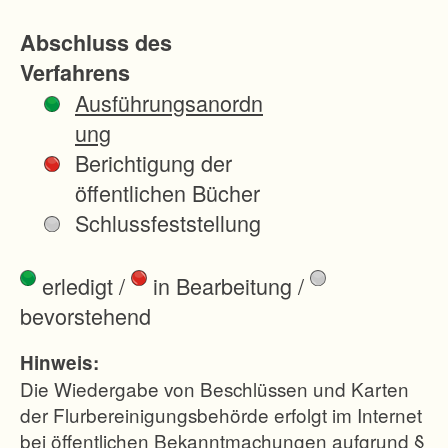
t)
Abschluss des
un
Verfahrens
d
Ausführungsanordn
un
ung
ge
Berichtigung der
nü
öffentlichen Bücher
ge
Schlussfeststellung
nd
er
erledigt
/
in Bearbeitung
/
Sc
bevorstehend
hla
glä
Hinweis:
ng
Die Wiedergabe von Beschlüssen und Karten
en
der Flurbereinigungsbehörde erfolgt im Internet
bei öffentlichen Bekanntmachungen aufgrund §
ist