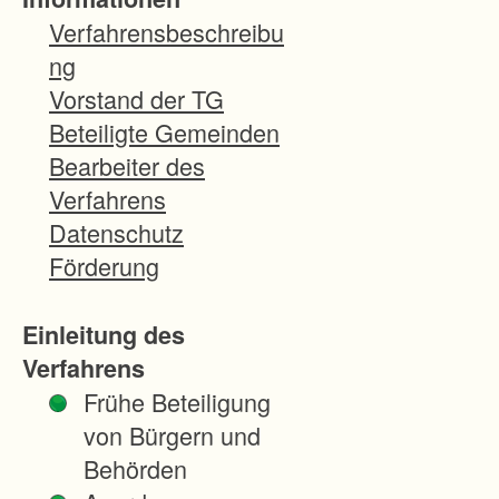
mä
Verfahrensbeschreibu
ßig
ng
e
Vorstand der TG
Ers
Beteiligte Gemeinden
chli
Bearbeiter des
eß
Verfahrens
un
Datenschutz
g.
Förderung
Die
Zuf
Einleitung des
ahr
Verfahrens
t ist
Frühe Beteiligung
me
von Bürgern und
ist
Behörden
nur