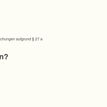
achungen aufgrund § 27 a
en?