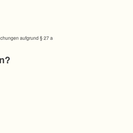
achungen aufgrund § 27 a
en?