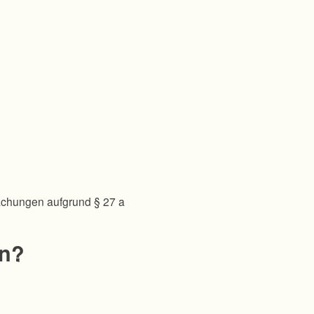
achungen aufgrund § 27 a
en?