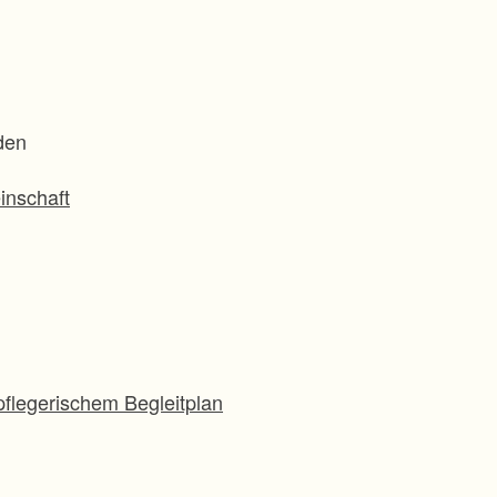
den
inschaft
flegerischem Begleitplan