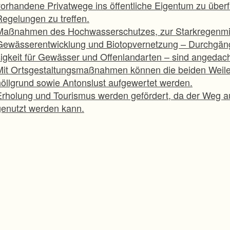
vorhandene Privatwege ins öffentliche Eigentum zu überf
Regelungen zu treffen.
Maßnahmen des Hochwasserschutzes, zur Starkregenmi
Gewässerentwicklung und Biotopvernetzung – Durchgäng
sigkeit für Gewässer und Offenlandarten – sind angedach
Mit Ortsgestaltungsmaßnahmen können die beiden Weile
höllgrund sowie Antonslust aufgewertet werden.
Erholung und Tourismus werden gefördert, da der Weg au
genutzt werden kann.