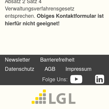
Absatz 2 Satz 4
d
Verwaltungsverfahrensgesetz
e
entsprechen.
Obiges Kontaktformular ist
n
hierfür nicht geeignet!
.
D
e
r
B
Newsletter
Barrierefreiheit
i
b
Datenschutz
AGB
Impressum
e
Folge Uns:
r
k
o
n