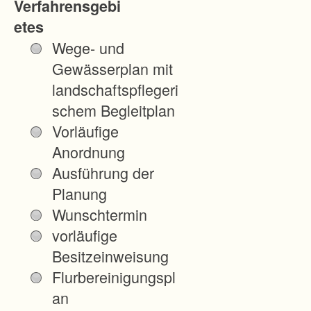
Verfahrensgebi
h
etes
l
Wege- und
u
Gewässerplan mit
n
landschaftspflegeri
g
schem Begleitplan
l
Vorläufige
a
Anordnung
n
Ausführung der
d
Planung
w
Wunschtermin
i
vorläufige
r
Besitzeinweisung
t
Flurbereinigungspl
s
an
c