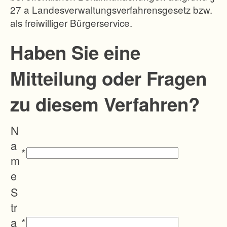
27 a Landesverwaltungsverfahrensgesetz bzw.
n
als freiwilliger Bürgerservice.
.
E
Haben Sie eine
i
Mitteilung oder Fragen
n
E
zu diesem Verfahren?
n
t
N
n
a
e
*
m
h
e
m
S
e
tr
n
a
*
v