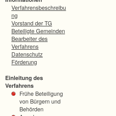
i
Verfahrensbeschreibu
g
ng
t
Vorstand der TG
d
Beteiligte Gemeinden
u
Bearbeiter des
r
Verfahrens
c
Datenschutz
h
Förderung
V
e
Einleitung des
r
Verfahrens
n
Frühe Beteiligung
ä
von Bürgern und
s
Behörden
s