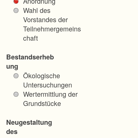
Anordnung
u
Wahl des
n
Vorstandes der
g
Teilnehmergemeins
e
chaft
n
u
Bestandserheb
n
ung
d
Ökologische
U
Untersuchungen
n
Wertermittlung der
t
Grundstücke
e
r
Neugestaltung
h
des
ö