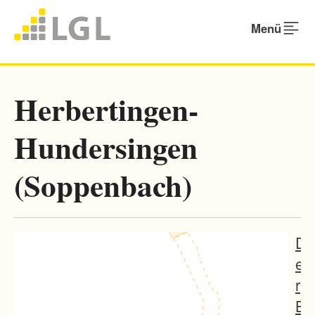
Menü
Herbertingen-
Hundersingen
(Soppenbach)
D
e
r
B