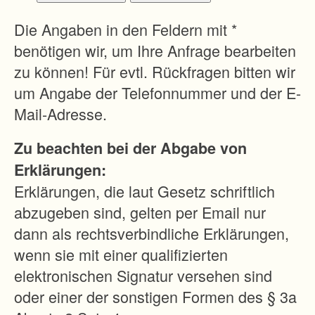
i
e
Die Angaben in den Feldern mit *
d
benötigen wir, um Ihre Anfrage bearbeiten
e
zu können! Für evtl. Rückfragen bitten wir
r
um Angabe der Telefonnummer und der E-
b
Mail-Adresse.
e
Zu beachten bei der Abgabe von
s
Erklärungen:
e
Erklärungen, die laut Gesetz schriftlich
t
abzugeben sind, gelten per Email nur
z
dann als rechtsverbindliche Erklärungen,
t
wenn sie mit einer qualifizierten
w
elektronischen Signatur versehen sind
ü
oder einer der sonstigen Formen des § 3a
r