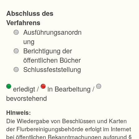
h
Abschluss des
a
Verfahrens
f
Ausführungsanordn
t
ung
l
Berichtigung der
i
öffentlichen Bücher
c
Schlussfeststellung
h
e
erledigt
/
in Bearbeitung
/
F
bevorstehend
l
ä
Hinweis:
c
Die Wiedergabe von Beschlüssen und Karten
h
der Flurbereinigungsbehörde erfolgt im Internet
bei öffentlichen Bekanntmachungen aufgrund §
e