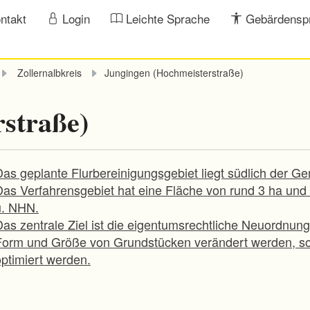
ntakt
Login
Leichte Sprache
Gebärdensp
Zollernalbkreis
Jungingen (Hochmeisterstraße)
straße)
Das geplante Flurbereinigungsgebiet liegt südlich der G
Das Verfahrensgebiet hat eine Fläche von rund 3 ha und 
ü. NHN.
Das zentrale Ziel ist die eigentumsrechtliche Neuordnun
Form und Größe von Grundstücken verändert werden, so 
optimiert werden.