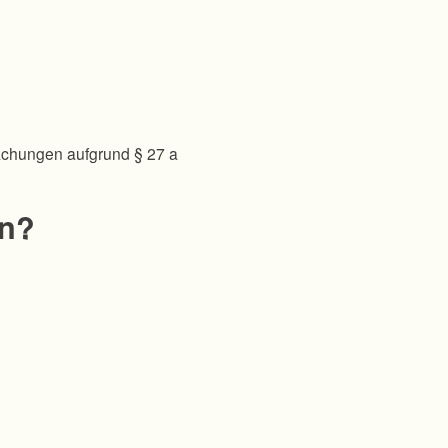
achungen aufgrund § 27 a
en?