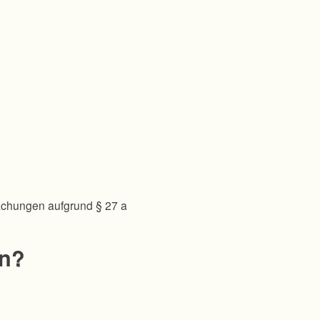
achungen aufgrund § 27 a
en?