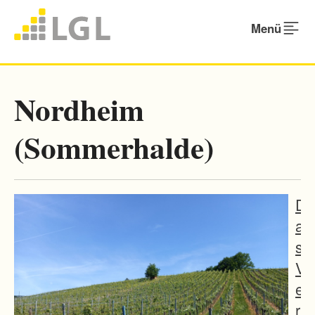
Menü
Nordheim
(Sommerhalde)
D
a
s
V
e
r