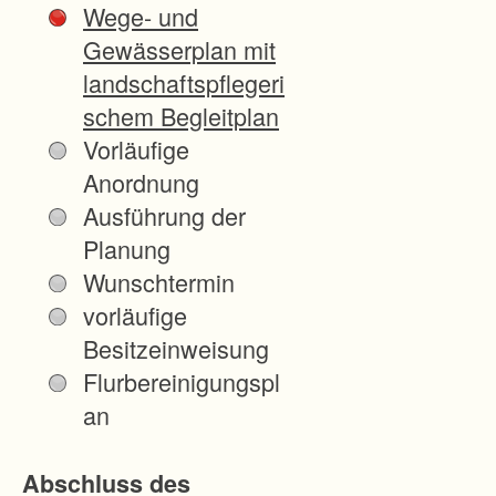
Wege- und
r
Gewässerplan mit
h
landschaftspflegeri
a
schem Begleitplan
l
Vorläufige
d
Anordnung
e
Ausführung der
)
Planung
“
Wunschtermin
l
vorläufige
i
Besitzeinweisung
e
Flurbereinigungspl
g
an
t
w
Abschluss des