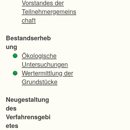
Vorstandes der
"
Teilnehmergemeins
N
chaft
o
r
Bestandserheb
d
ung
h
Ökologische
e
Untersuchungen
i
Wertermittlung der
m
Grundstücke
(
S
Neugestaltung
o
des
m
Verfahrensgebi
m
etes
e