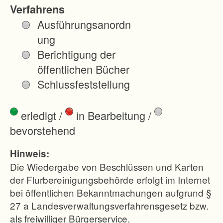
e
Verfahrens
s
Ausführungsanordn
t
ung
l
Berichtigung der
i
öffentlichen Bücher
c
Schlussfeststellung
h
d
erledigt
/
in Bearbeitung
/
e
bevorstehend
r
G
Hinweis:
e
Die Wiedergabe von Beschlüssen und Karten
m
der Flurbereinigungsbehörde erfolgt im Internet
bei öffentlichen Bekanntmachungen aufgrund §
e
27 a Landesverwaltungsverfahrensgesetz bzw.
i
als freiwilliger Bürgerservice.