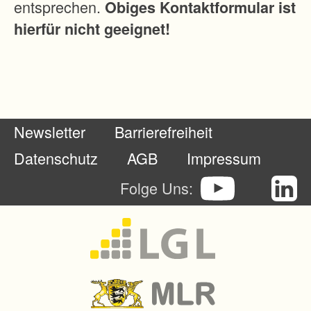
entsprechen.
Obiges Kontaktformular ist
e
hierfür nicht geeignet!
n
o
r
i
e
Newsletter
Barrierefreiheit
n
t
Datenschutz
AGB
Impressum
i
Folge Uns:
e
r
e
n
s
i