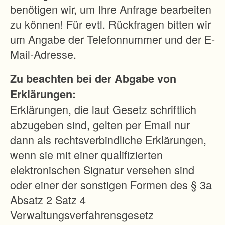
i
benötigen wir, um Ihre Anfrage bearbeiten
n
zu können! Für evtl. Rückfragen bitten wir
d
um Angabe der Telefonnummer und der E-
.
Mail-Adresse.
D
Zu beachten bei der Abgabe von
i
Erklärungen:
e
Erklärungen, die laut Gesetz schriftlich
R
abzugeben sind, gelten per Email nur
e
dann als rechtsverbindliche Erklärungen,
b
wenn sie mit einer qualifizierten
f
elektronischen Signatur versehen sind
l
oder einer der sonstigen Formen des § 3a
ä
Absatz 2 Satz 4
c
Verwaltungsverfahrensgesetz
h