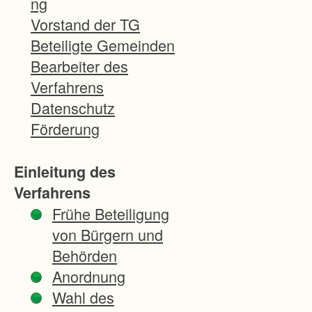
ng
r
Vorstand der TG
F
Beteiligte Gemeinden
l
Bearbeiter des
u
Verfahrens
r
Datenschutz
n
Förderung
e
u
Einleitung des
o
Verfahrens
r
Frühe Beteiligung
d
von Bürgern und
n
Behörden
u
Anordnung
n
Wahl des
g