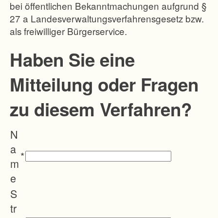
bei öffentlichen Bekanntmachungen aufgrund §
27 a Landesverwaltungsverfahrensgesetz bzw.
als freiwilliger Bürgerservice.
Haben Sie eine
Mitteilung oder Fragen
zu diesem Verfahren?
N
a
*
m
e
S
tr