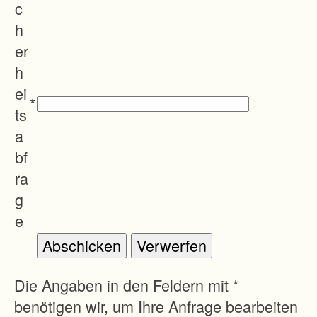
c
h
er
h
ei
*
ts
a
bf
ra
g
e
Die Angaben in den Feldern mit *
benötigen wir, um Ihre Anfrage bearbeiten