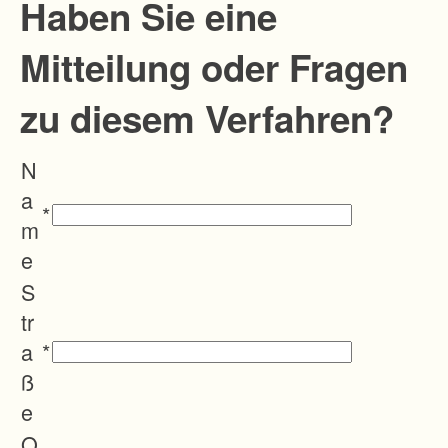
Haben Sie eine
Mitteilung oder Fragen
zu diesem Verfahren?
N
a
*
m
e
S
tr
a
*
ß
e
O