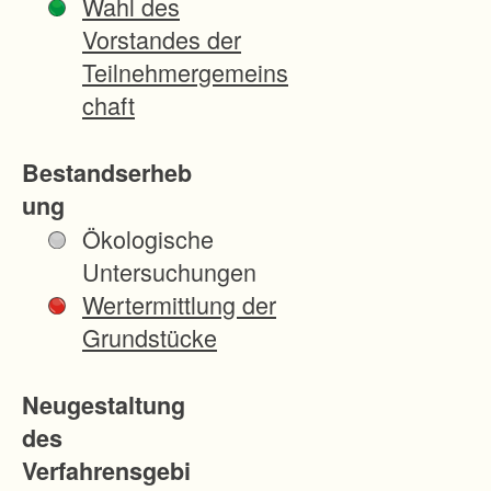
Wahl des
i
Vorstandes der
r
Teilnehmergemeins
d
chaft
a
l
Bestandserheb
s
ung
V
Ökologische
e
Untersuchungen
r
Wertermittlung der
f
Grundstücke
a
h
Neugestaltung
r
des
e
Verfahrensgebi
n