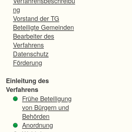
Verfahrensbeschreibu
n
ng
-
Vorstand der TG
R
Beteiligte Gemeinden
h
Bearbeiter des
e
Verfahrens
i
Datenschutz
n
Förderung
t
a
Einleitung des
l
Verfahrens
(
Frühe Beteiligung
D
von Bürgern und
B
Behörden
)
Anordnung
w