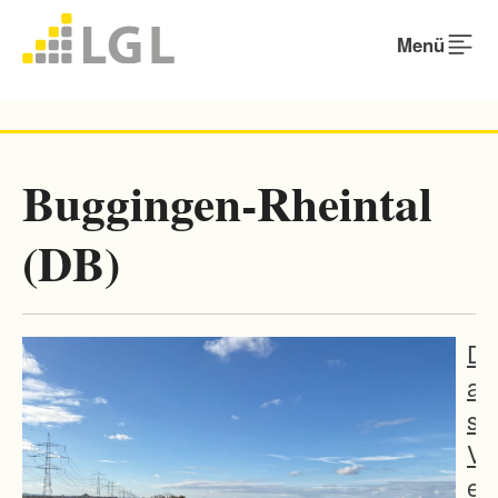
Menü
Buggingen-Rheintal
(DB)
D
a
s
V
e