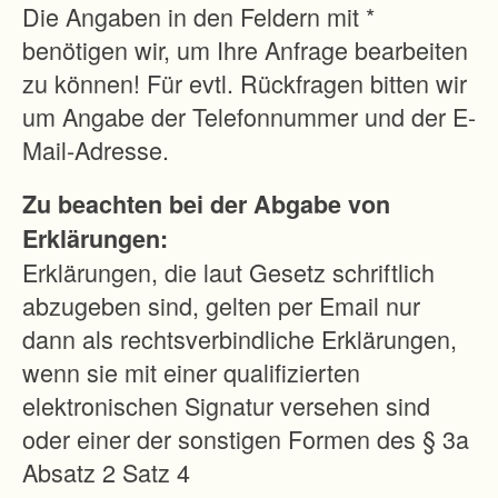
b
Die Angaben in den Feldern mit *
e
benötigen wir, um Ihre Anfrage bearbeiten
n
zu können! Für evtl. Rückfragen bitten wir
ö
um Angabe der Telefonnummer und der E-
t
Mail-Adresse.
i
Zu beachten bei der Abgabe von
g
Erklärungen:
t
Erklärungen, die laut Gesetz schriftlich
m
abzugeben sind, gelten per Email nur
i
dann als rechtsverbindliche Erklärungen,
t
wenn sie mit einer qualifizierten
s
elektronischen Signatur versehen sind
e
oder einer der sonstigen Formen des § 3a
i
Absatz 2 Satz 4
n