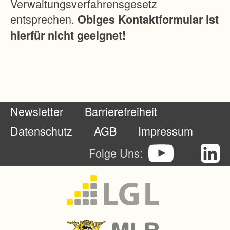
Verwaltungsverfahrensgesetz
e
entsprechen.
Obiges Kontaktformular ist
n
hierfür nicht geeignet!
A
u
s
g
l
Newsletter
Barrierefreiheit
e
i
Datenschutz
AGB
Impressum
c
Folge Uns:
h
s
m
a
ß