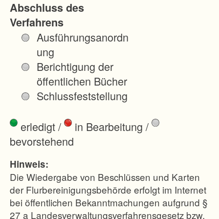
Abschluss des
g
Verfahrens
e
Ausführungsanordn
o
ung
r
Berichtigung der
d
öffentlichen Bücher
n
Schlussfeststellung
e
t
erledigt
/
in Bearbeitung
/
.
bevorstehend
D
e
Hinweis:
r
Die Wiedergabe von Beschlüssen und Karten
v
der Flurbereinigungsbehörde erfolgt im Internet
bei öffentlichen Bekanntmachungen aufgrund §
i
27 a Landesverwaltungsverfahrensgesetz bzw.
e