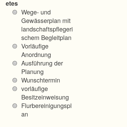
etes
n
Wege- und
a
Gewässerplan mit
c
landschaftspflegeri
h
schem Begleitplan
§
Vorläufige
8
Anordnung
7
Ausführung der
F
Planung
l
Wunschtermin
u
vorläufige
r
Besitzeinweisung
b
Flurbereinigungspl
G
an
a
n