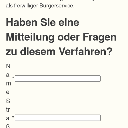
als freiwilliger Bürgerservice.
r
g
Haben Sie eine
l
Mitteilung oder Fragen
e
i
zu diesem Verfahren?
s
i
N
g
a
e
*
m
A
e
u
S
s
tr
b
a
*
a
ß