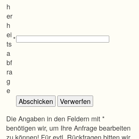
h
er
h
ei
*
ts
a
bf
ra
g
e
Die Angaben in den Feldern mit *
benötigen wir, um Ihre Anfrage bearbeiten
zu können! Für evtl. Rückfragen bitten wir