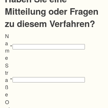
Mitteilung oder Fragen
zu diesem Verfahren?
N
a
*
m
e
S
tr
a
*
ß
e
O