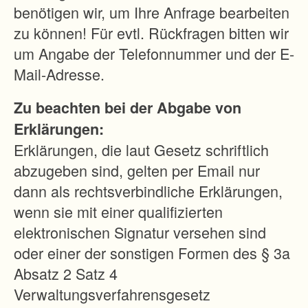
a
benötigen wir, um Ihre Anfrage bearbeiten
u
zu können! Für evtl. Rückfragen bitten wir
n
um Angabe der Telefonnummer und der E-
d
Mail-Adresse.
e
Zu beachten bei der Abgabe von
r
Erklärungen:
s
Erklärungen, die laut Gesetz schriftlich
t
abzugeben sind, gelten per Email nur
r
dann als rechtsverbindliche Erklärungen,
e
wenn sie mit einer qualifizierten
c
elektronischen Signatur versehen sind
k
oder einer der sonstigen Formen des § 3a
t
Absatz 2 Satz 4
s
Verwaltungsverfahrensgesetz
i