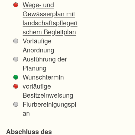
Wege- und
n
Gewässerplan mit
Z
landschaftspflegeri
e
schem Begleitplan
n
Vorläufige
t
Anordnung
r
Ausführung der
u
Planung
m
Wunschtermin
d
vorläufige
e
Besitzeinweisung
r
Flurbereinigungspl
S
an
t
a
Abschluss des