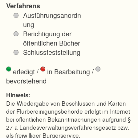
d
Verfahrens
t
Ausführungsanordn
R
ung
i
Berichtigung der
e
öffentlichen Bücher
d
Schlussfeststellung
l
i
erledigt
/
in Bearbeitung
/
n
bevorstehend
g
e
Hinweis:
n
Die Wiedergabe von Beschlüssen und Karten
.
der Flurbereinigungsbehörde erfolgt im Internet
bei öffentlichen Bekanntmachungen aufgrund §
R
27 a Landesverwaltungsverfahrensgesetz bzw.
i
als freiwilliger Bürgerservice.