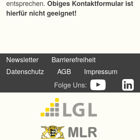
entsprechen.
Obiges Kontaktformular ist
c
hierfür nicht geeignet!
h
a
u
f
e
Newsletter
Barrierefreiheit
i
n
Datenschutz
AGB
Impressum
e
Folge Uns:
r
H
ö
h
e
n