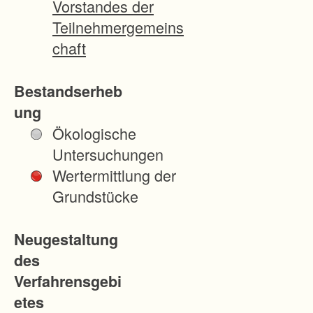
Vorstandes der
g
Teilnehmergemeins
t
chaft
i
m
Bestandserheb
h
ung
i
Ökologische
s
Untersuchungen
t
Wertermittlung der
o
Grundstücke
r
i
Neugestaltung
s
des
c
Verfahrensgebi
h
etes
e