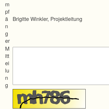
m
pf
ä
Brigitte Winkler, Projektleitung
n
g
er
M
itt
ei
lu
n
g