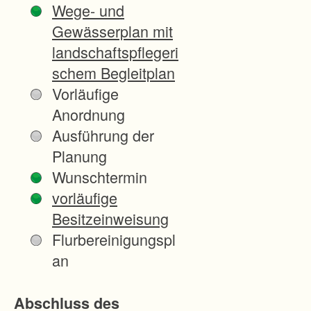
Wege- und
g
Gewässerplan mit
a
landschaftspflegeri
u
schem Begleitplan
f
Vorläufige
e
Anordnung
i
Ausführung der
n
Planung
e
Wunschtermin
r
vorläufige
F
Besitzeinweisung
l
Flurbereinigungspl
ä
an
c
h
Abschluss des