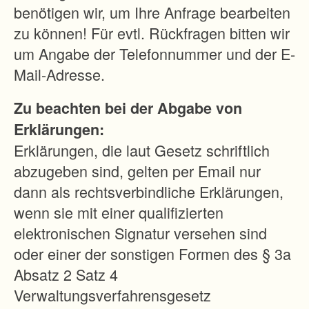
r
benötigen wir, um Ihre Anfrage bearbeiten
u
zu können! Für evtl. Rückfragen bitten wir
m
um Angabe der Telefonnummer und der E-
g
Mail-Adresse.
e
Zu beachten bei der Abgabe von
b
Erklärungen:
e
Erklärungen, die laut Gesetz schriftlich
n
abzugeben sind, gelten per Email nur
d
dann als rechtsverbindliche Erklärungen,
e
wenn sie mit einer qualifizierten
n
elektronischen Signatur versehen sind
l
oder einer der sonstigen Formen des § 3a
a
Absatz 2 Satz 4
n
Verwaltungsverfahrensgesetz
d