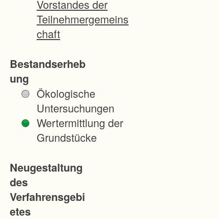
Vorstandes der
e
Teilnehmergemeins
F
chaft
l
u
Bestandserheb
r
ung
b
Ökologische
e
Untersuchungen
r
Wertermittlung der
e
Grundstücke
i
n
Neugestaltung
i
des
g
Verfahrensgebi
u
etes
n