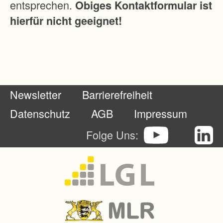
entsprechen.
Obiges Kontaktformular ist
w
hierfür nicht geeignet!
i
r
t
s
c
Newsletter
Barrierefreiheit
h
a
Datenschutz
AGB
Impressum
f
Folge Uns:
t
l
i
c
h
e