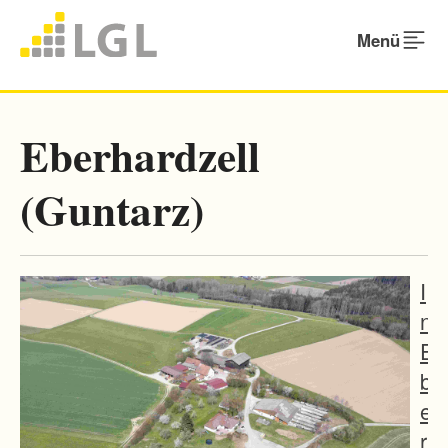
Menü
Eberhardzell
(Guntarz)
I
n
E
b
e
r