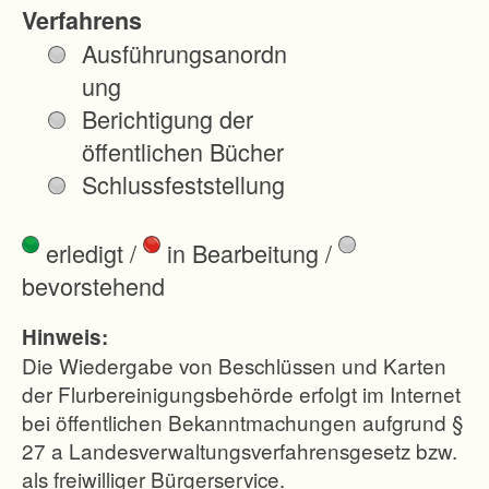
e
Verfahrens
v
Ausführungsanordn
o
ung
n
Berichtigung der
c
öffentlichen Bücher
i
Schlussfeststellung
r
c
erledigt
/
in Bearbeitung
/
a
bevorstehend
1
0
Hinweis:
0
Die Wiedergabe von Beschlüssen und Karten
H
der Flurbereinigungsbehörde erfolgt im Internet
bei öffentlichen Bekanntmachungen aufgrund §
e
27 a Landesverwaltungsverfahrensgesetz bzw.
k
als freiwilliger Bürgerservice.