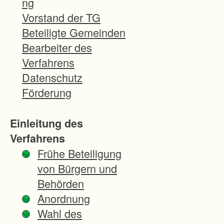
ng
h
Vorstand der TG
G
Beteiligte Gemeinden
u
Bearbeiter des
n
Verfahrens
t
Datenschutz
a
Förderung
r
z
Einleitung des
s
Verfahrens
o
Frühe Beteiligung
l
von Bürgern und
l
Behörden
e
Anordnung
i
Wahl des
n