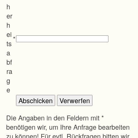
ä
h
b
er
e
h
n
ei
*
,
ts
M
a
u
bf
l
ra
d
g
e
e
n
u
n
Die Angaben in den Feldern mit *
d
benötigen wir, um Ihre Anfrage bearbeiten
e
zu können! Für evtl. Rückfragen bitten wir