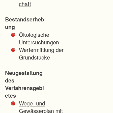
h
chaft
d
a
Bestandserheb
s
ung
Z
Ökologische
u
Untersuchungen
s
Wertermittlung der
a
Grundstücke
m
m
Neugestaltung
e
des
n
Verfahrensgebi
s
etes
p
Wege- und
i
Gewässerplan mit