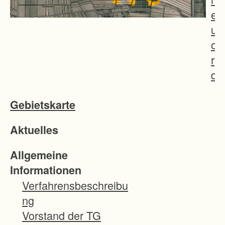
e
u
o
r
d
n
Gebietskarte
u
n
Aktuelles
g
s
Allgemeine
v
Informationen
e
Verfahrensbeschreibu
r
ng
f
Vorstand der TG