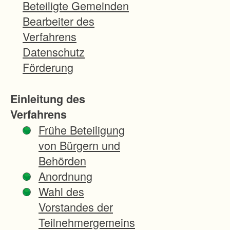
a
Beteiligte Gemeinden
h
Bearbeiter des
r
Verfahrens
e
Datenschutz
n
Förderung
b
i
Einleitung des
e
Verfahrens
t
Frühe Beteiligung
e
von Bürgern und
t
Behörden
d
Anordnung
u
Wahl des
r
Vorstandes der
c
Teilnehmergemeins