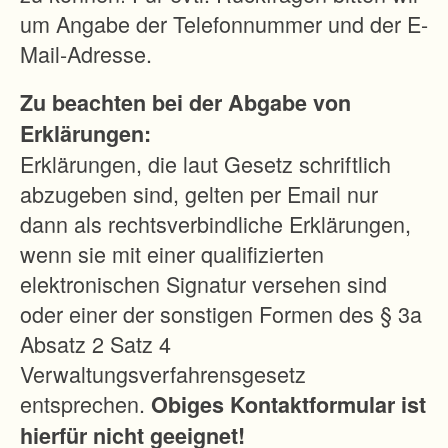
i
um Angabe der Telefonnummer und der E-
n
Mail-Adresse.
e
Zu beachten bei der Abgabe von
m
Erklärungen:
R
Erklärungen, die laut Gesetz schriftlich
ü
abzugeben sind, gelten per Email nur
c
dann als rechtsverbindliche Erklärungen,
k
wenn sie mit einer qualifizierten
h
elektronischen Signatur versehen sind
a
oder einer der sonstigen Formen des § 3a
l
Absatz 2 Satz 4
t
Verwaltungsverfahrensgesetz
e
entsprechen.
Obiges Kontaktformular ist
b
hierfür nicht geeignet!
e