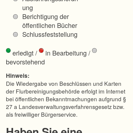
n
ung
e
Berichtigung der
n
öffentlichen Bücher
I
Schlussfeststellung
n
s
erledigt
/
in Bearbeitung
/
t
bevorstehend
r
u
Hinweis:
m
Die Wiedergabe von Beschlüssen und Karten
e
der Flurbereinigungsbehörde erfolgt im Internet
bei öffentlichen Bekanntmachungen aufgrund §
n
27 a Landesverwaltungsverfahrensgesetz bzw.
t
als freiwilliger Bürgerservice.
e
i
Haben Sie eine