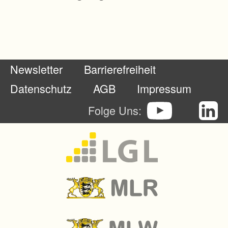
c
k
e
n
Newsletter
Barrierefreiheit
g
e
Datenschutz
AGB
Impressum
o
Folge Uns:
r
d
n
e
t
u
n
d