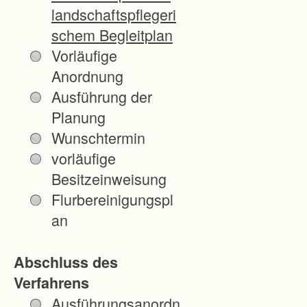
e
landschaftspflegeri
l
schem Begleitplan
d
Vorläufige
e
Anordnung
r
Ausführung der
v
Planung
e
Wunschtermin
r
vorläufige
s
Besitzeinweisung
c
Flurbereinigungspl
h
an
i
e
Abschluss des
d
Verfahrens
e
Ausführungsanordn