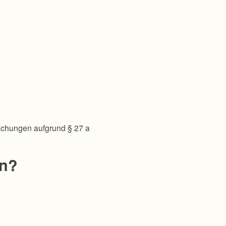
achungen aufgrund § 27 a
en?