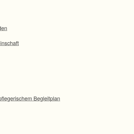
den
inschaft
flegerischem Begleitplan