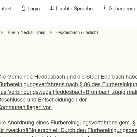
ntakt
Login
Leichte Sprache
Gebärdensp
Rhein-Neckar-Kreis
Heddesbach (Häslich)
Die Gemeinde Heddesbach und die Stadt Eberbach habe
Flurbereinigungsverfahrens nach § 86 des Flurbereinig
des Verbindungswegs Heddesbach-Brombach zügig reali
Beschlüsse und Entscheidungen der
Kommunen liegen vor.
Die Anordnung eines Flurbereinigungsverfahrens gem. § 
für zweckmäßig erachtet. Durch den Flurbereinigungsbe