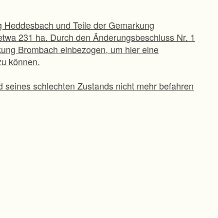
ng Heddesbach und Teile der Gemarkung
etwa 231 ha. Durch den Änderungsbeschluss Nr. 1
kung Brombach einbezogen, um hier eine
zu können.
seines schlechten Zustands nicht mehr befahren
n zügiger Ausbau dieses Weges geboten. Der
nnte der Weg für den öffentlichen Verkehr wieder