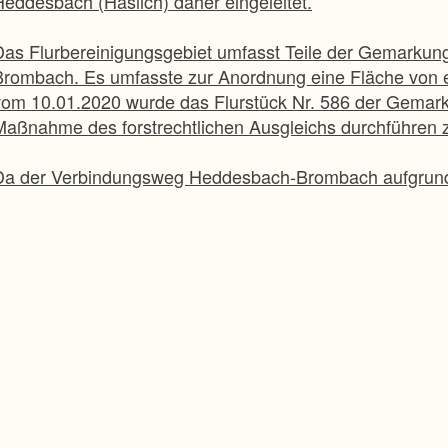
Heddesbach (Häslich) daher eingeleitet.
Das Flurbereinigungsgebiet umfasst Teile der Gemarku
Brombach. Es umfasste zur Anordnung eine Fläche von 
vom 10.01.2020 wurde das Flurstück Nr. 586 der Gemar
Maßnahme des forstrechtlichen Ausgleichs durchführen 
Da der Verbindungsweg Heddesbach-Brombach aufgrund 
werden konnte und die Widmung entzogen wurde, war ei
Ausbau ist inzwischen abgeschlossen und im Juli 2023 ko
freigegeben werden.