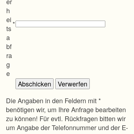
er
h
ei
*
ts
a
bf
ra
g
e
Die Angaben in den Feldern mit *
benötigen wir, um Ihre Anfrage bearbeiten
zu können! Für evtl. Rückfragen bitten wir
um Angabe der Telefonnummer und der E-