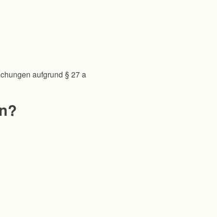
achungen aufgrund § 27 a
en?