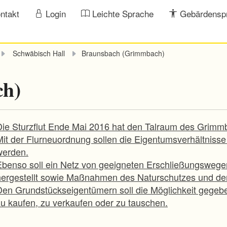
ntakt
Login
Leichte Sprache
Gebärdensp
Schwäbisch Hall
Braunsbach (Grimmbach)
ch)
Die Sturzflut Ende Mai 2016 hat den Talraum des Grimm
Mit der Flurneuordnung sollen die Eigentumsverhältniss
werden.
Ebenso soll ein Netz von geeigneten Erschließungsweg
hergestellt sowie Maßnahmen des Naturschutzes und der
Den Grundstückseigentümern soll die Möglichkeit gegebe
zu kaufen, zu verkaufen oder zu tauschen.