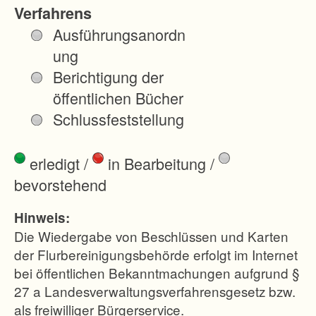
n
Verfahrens
w
Ausführungsanordn
o
ung
h
Berichtigung der
n
öffentlichen Bücher
e
Schlussfeststellung
r
5
erledigt
/
in Bearbeitung
/
.
bevorstehend
1
8
Hinweis:
0
Die Wiedergabe von Beschlüssen und Karten
)
der Flurbereinigungsbehörde erfolgt im Internet
bei öffentlichen Bekanntmachungen aufgrund §
,
27 a Landesverwaltungsverfahrensgesetz bzw.
G
als freiwilliger Bürgerservice.