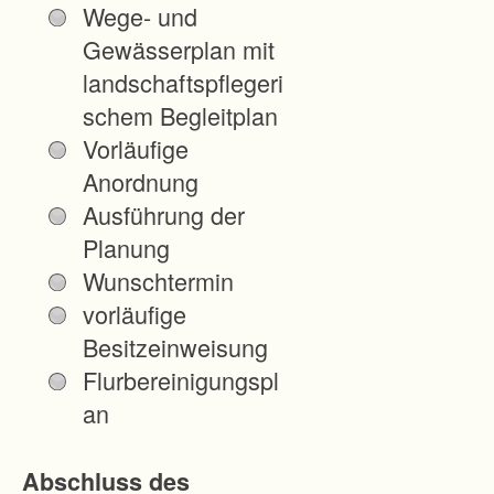
Wege- und
e
Gewässerplan mit
B
landschaftspflegeri
r
schem Begleitplan
i
Vorläufige
g
Anordnung
a
Ausführung der
c
Planung
h
Wunschtermin
t
vorläufige
a
Besitzeinweisung
l
Flurbereinigungspl
(
an
E
i
Abschluss des