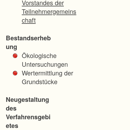
Vorstandes der
e
Teilnehmergemeins
b
chaft
i
e
Bestandserheb
t
ung
d
Ökologische
e
Untersuchungen
r
Wertermittlung der
G
Grundstücke
e
m
Neugestaltung
e
des
i
Verfahrensgebi
n
etes
d