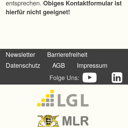
entsprechen.
Obiges Kontaktformular ist
r
hierfür nicht geeignet!
e
c
k
t
s
Newsletter
Barrierefreiheit
i
c
Datenschutz
AGB
Impressum
h
Folge Uns:
a
u
f
e
i
n