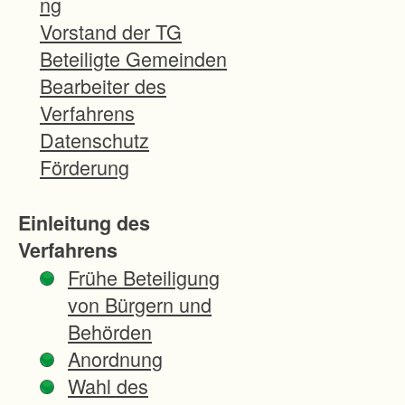
ng
i
Vorstand der TG
e
Beteiligte Gemeinden
t
Bearbeiter des
l
Verfahrens
i
Datenschutz
e
Förderung
g
t
Einleitung des
a
Verfahrens
u
Frühe Beteiligung
f
von Bürgern und
d
Behörden
e
Anordnung
m
Wahl des
G