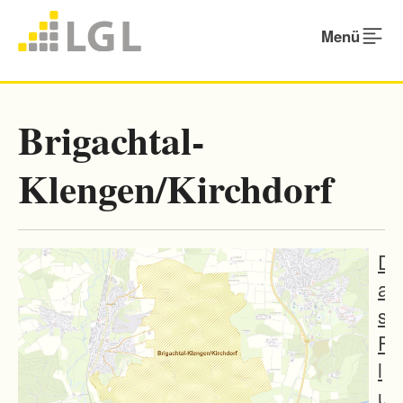
Menü
Brigachtal-
Klengen/Kirchdorf
D
a
s
F
l
u