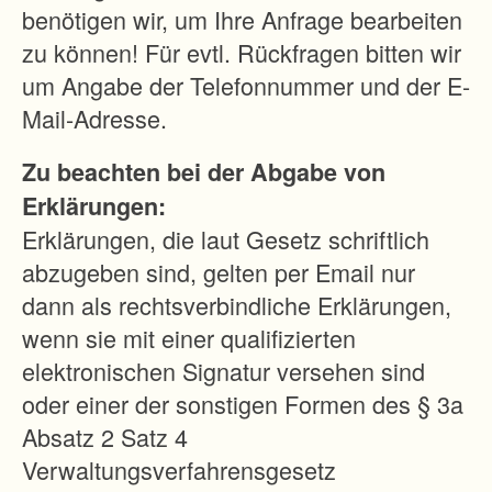
a
benötigen wir, um Ihre Anfrage bearbeiten
.
zu können! Für evtl. Rückfragen bitten wir
1
um Angabe der Telefonnummer und der E-
0
Mail-Adresse.
0
Zu beachten bei der Abgabe von
6
Erklärungen:
h
Erklärungen, die laut Gesetz schriftlich
a
abzugeben sind, gelten per Email nur
u
dann als rechtsverbindliche Erklärungen,
n
wenn sie mit einer qualifizierten
d
elektronischen Signatur versehen sind
e
oder einer der sonstigen Formen des § 3a
r
Absatz 2 Satz 4
s
Verwaltungsverfahrensgesetz
t