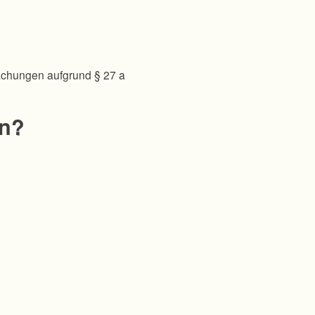
achungen aufgrund § 27 a
en?