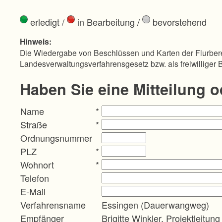
erledigt
/
in Bearbeitung
/
bevorstehend
Hinweis:
Die Wiedergabe von Beschlüssen und Karten der Flurbere
Landesverwaltungsverfahrensgesetz bzw. als freiwilliger 
Haben Sie eine Mitteilung 
Name
*
Straße
*
Ordnungsnummer
PLZ
*
Wohnort
*
Telefon
E-Mail
Verfahrensname
Essingen (Dauerwangweg)
Empfänger
Brigitte Winkler, Projektleitung