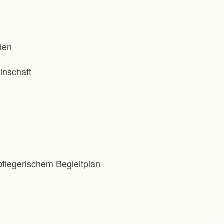
den
inschaft
flegerischem Begleitplan