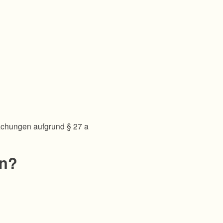
achungen aufgrund § 27 a
en?