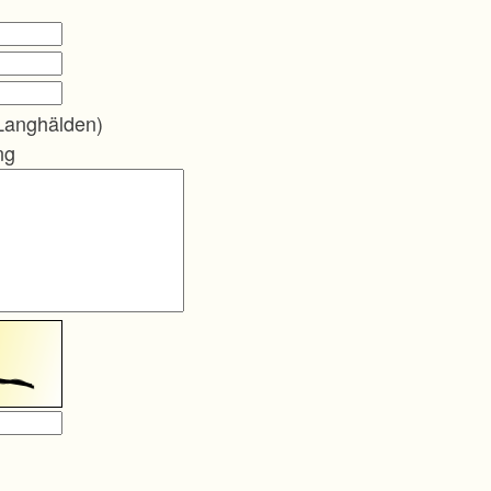
Langhälden)
ng