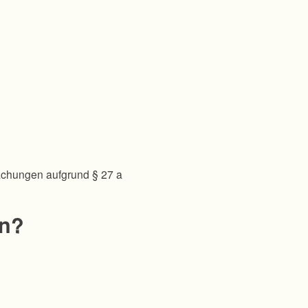
achungen aufgrund § 27 a
en?