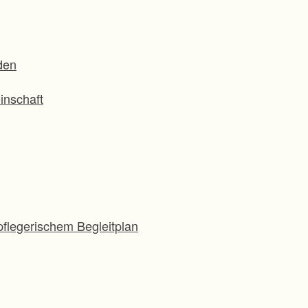
den
inschaft
flegerischem Begleitplan