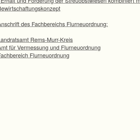
· Erhalt und Förderung der Streuobstwiesen kombiniert m
Bewirtschaftungskonzept
Anschrift des Fachbereichs Flurneuordnung:
Landratsamt Rems-Murr-Kreis
Amt für Vermessung und Flurneuordnung
Fachbereich Flurneuordnung
Winndender Straße 30/1
71334 Waiblingen