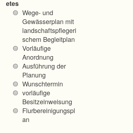
etes
m
Wege- und
e
Gewässerplan mit
i
landschaftspflegeri
n
schem Begleitplan
s
Vorläufige
c
Anordnung
h
Ausführung der
a
Planung
f
Wunschtermin
t
vorläufige
e
Besitzeinweisung
n
Flurbereinigungspl
-
an
Z
u