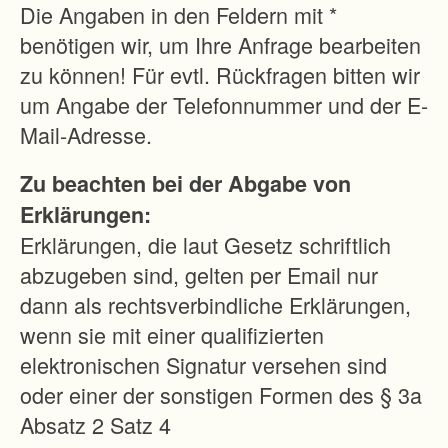
e
Die Angaben in den Feldern mit *
s
benötigen wir, um Ihre Anfrage bearbeiten
t
zu können! Für evtl. Rückfragen bitten wir
e
um Angabe der Telefonnummer und der E-
h
Mail-Adresse.
e
Zu beachten bei der Abgabe von
n
Erklärungen:
d
Erklärungen, die laut Gesetz schriftlich
e
abzugeben sind, gelten per Email nur
n
dann als rechtsverbindliche Erklärungen,
W
wenn sie mit einer qualifizierten
e
elektronischen Signatur versehen sind
g
oder einer der sonstigen Formen des § 3a
e
Absatz 2 Satz 4
n