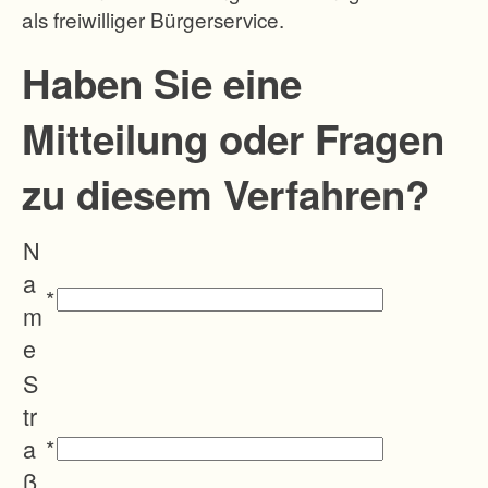
als freiwilliger Bürgerservice.
G
r
Haben Sie eine
u
Mitteilung oder Fragen
n
d
zu diesem Verfahren?
s
t
N
ü
a
c
*
m
k
e
e
S
z
tr
u
a
*
g
ß