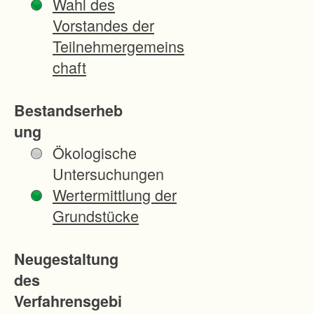
Wahl des
n
Vorstandes der
M
Teilnehmergemeins
i
chaft
t
e
Bestandserheb
i
ung
g
Ökologische
e
Untersuchungen
n
Wertermittlung der
t
Grundstücke
u
m
Neugestaltung
s
des
g
Verfahrensgebi
e