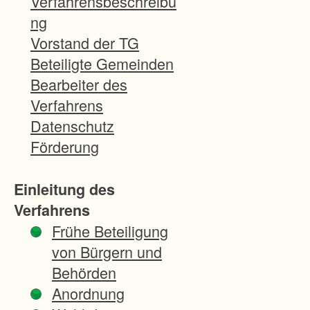
Verfahrensbeschreibu
n
ng
g
Vorstand der TG
Beteiligte Gemeinden
-
Bearbeiter des
A
Verfahrens
u
Datenschutz
f
Förderung
l
ö
Einleitung des
s
Verfahrens
u
Frühe Beteiligung
n
von Bürgern und
g
Behörden
v
Anordnung
o