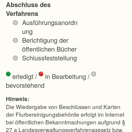
Abschluss des
s
Verfahrens
a
Ausführungsanordn
m
ung
m
Berichtigung der
e
öffentlichen Bücher
n
Schlussfeststellung
l
e
erledigt
/
in Bearbeitung
/
g
bevorstehend
u
n
Hinweis:
g
Die Wiedergabe von Beschlüssen und Karten
d
der Flurbereinigungsbehörde erfolgt im Internet
bei öffentlichen Bekanntmachungen aufgrund §
e
27 a Landesverwaltungsverfahrensgesetz bzw.
r