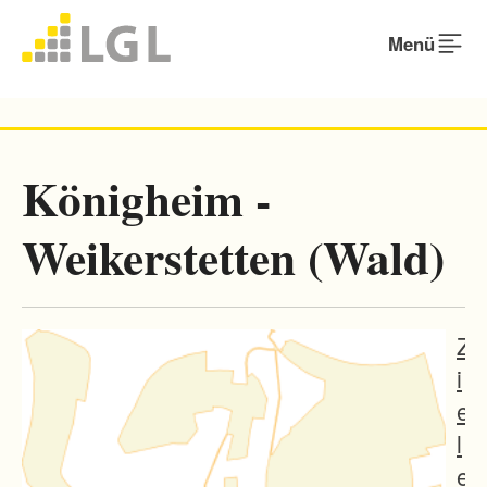
Menü
Königheim -
Weikerstetten (Wald)
Z
i
e
l
e