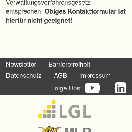
Verwaltungsverfahrensgesetz
e
entsprechen.
Obiges Kontaktformular ist
t
hierfür nicht geeignet!
z
e
s
Newsletter
Barrierefreiheit
Datenschutz
AGB
Impressum
Folge Uns: