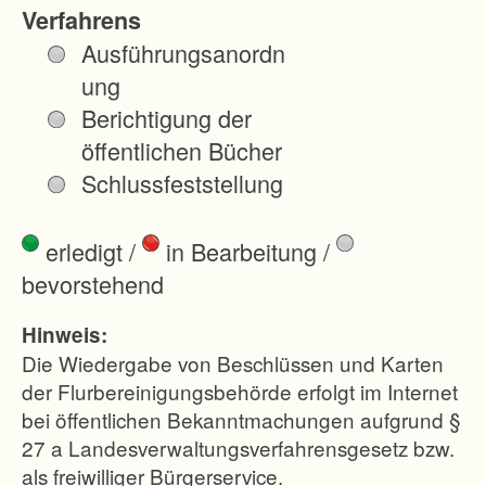
e
Verfahrens
r
Ausführungsanordn
S
ung
t
Berichtigung der
r
öffentlichen Bücher
a
Schlussfeststellung
ß
e
erledigt
/
in Bearbeitung
/
n
bevorstehend
b
a
Hinweis:
u
Die Wiedergabe von Beschlüssen und Karten
m
der Flurbereinigungsbehörde erfolgt im Internet
bei öffentlichen Bekanntmachungen aufgrund §
a
27 a Landesverwaltungsverfahrensgesetz bzw.
ß
als freiwilliger Bürgerservice.