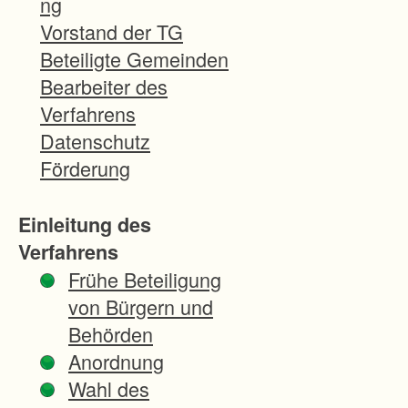
ng
z
Vorstand der TG
u
Beteiligte Gemeinden
n
Bearbeiter des
g
Verfahrens
d
Datenschutz
e
Förderung
r
S
Einleitung des
a
Verfahrens
n
Frühe Beteiligung
i
von Bürgern und
e
Behörden
r
Anordnung
u
Wahl des
n