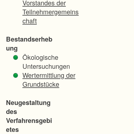
Vorstandes der
g
Teilnehmergemeins
d
chaft
e
s
Bestandserheb
O
ung
b
Ökologische
e
Untersuchungen
r
Wertermittlung der
s
Grundstücke
e
e
Neugestaltung
s
des
b
Verfahrensgebi
e
etes
i