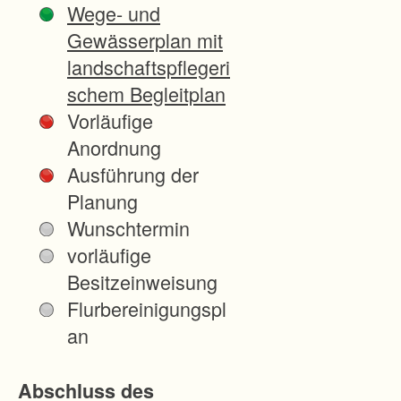
Wege- und
K
Gewässerplan mit
i
landschaftspflegeri
ß
schem Begleitplan
l
Vorläufige
e
Anordnung
g
Ausführung der
g
Planung
,
Wunschtermin
s
vorläufige
o
Besitzeinweisung
w
Flurbereinigungspl
i
an
e
d
Abschluss des