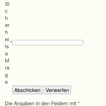
Si
c
h
er
h
ei
*
ts
a
bf
ra
g
e
Die Angaben in den Feldern mit *