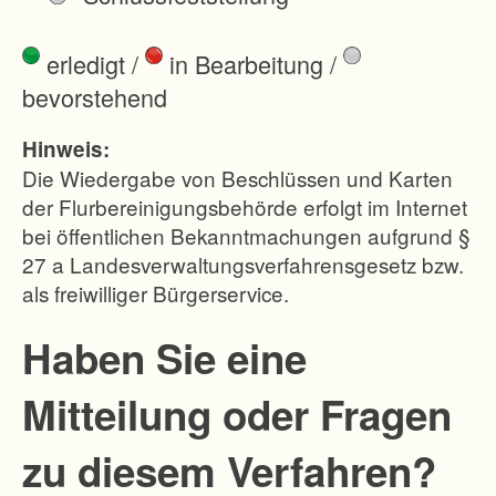
s
d
erledigt
/
in Bearbeitung
/
e
bevorstehend
r
E
Hinweis:
i
Die Wiedergabe von Beschlüssen und Karten
n
der Flurbereinigungsbehörde erfolgt im Internet
bei öffentlichen Bekanntmachungen aufgrund §
z
27 a Landesverwaltungsverfahrensgesetz bzw.
e
als freiwilliger Bürgerservice.
l
g
Haben Sie eine
e
Mitteilung oder Fragen
h
ö
zu diesem Verfahren?
f