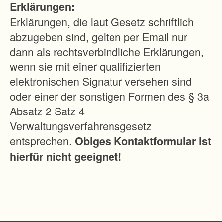
Erklärungen:
r
Erklärungen, die laut Gesetz schriftlich
u
abzugeben sind, gelten per Email nur
n
dann als rechtsverbindliche Erklärungen,
g
wenn sie mit einer qualifizierten
d
elektronischen Signatur versehen sind
e
oder einer der sonstigen Formen des § 3a
r
Absatz 2 Satz 4
B
Verwaltungsverfahrensgesetz
e
entsprechen.
Obiges Kontaktformular ist
w
hierfür nicht geeignet!
i
r
t
s
c