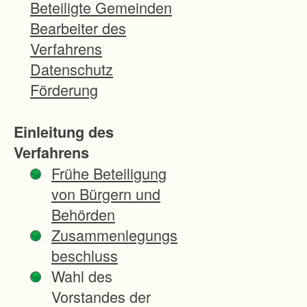
s
Beteiligte Gemeinden
w
Bearbeiter des
i
Verfahrens
r
Datenschutz
t
Förderung
s
c
Einleitung des
h
Verfahrens
a
Frühe Beteiligung
f
von Bürgern und
t
Behörden
l
Zusammenlegungs
i
beschluss
c
Wahl des
h
Vorstandes der