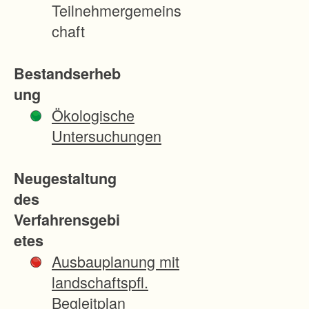
e
Teilnehmergemeins
n
chaft
V
e
Bestandserheb
r
ung
h
Ökologische
ä
Untersuchungen
l
t
Neugestaltung
n
des
i
Verfahrensgebi
s
etes
s
Ausbauplanung mit
e
landschaftspfl.
d
Begleitplan