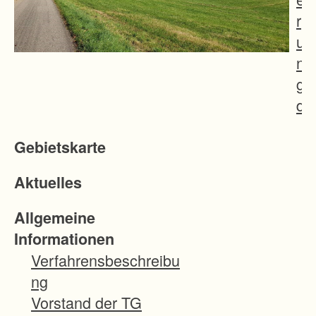
r
u
n
g
d
e
Gebietskarte
r
b
Aktuelles
e
t
Allgemeine
r
Informationen
i
Verfahrensbeschreibu
e
ng
b
Vorstand der TG