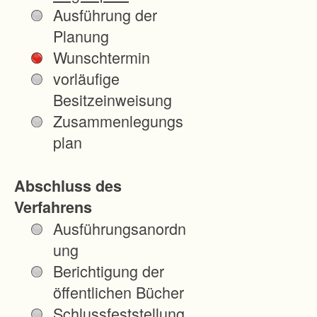
e
Ausführung der
r
Planung
H
Wunschtermin
ö
vorläufige
f
Besitzeinweisung
e
Zusammenlegungs
.
plan
A
n
Abschluss des
s
Verfahrens
c
Ausführungsanordn
h
ung
l
Berichtigung der
u
öffentlichen Bücher
s
Schlussfeststellung