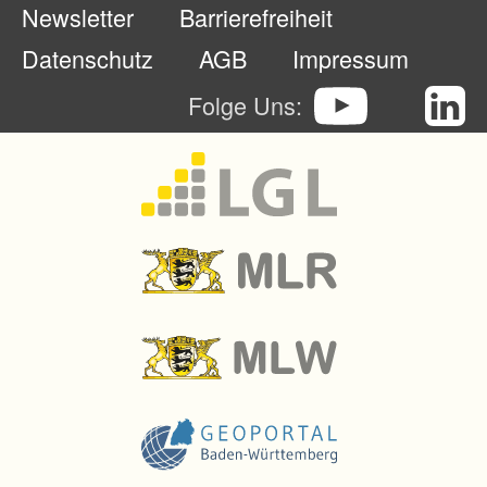
Newsletter
Barrierefreiheit
h
a
Datenschutz
AGB
Impressum
f
Folge Uns:
t
u
n
g
v
o
n
W
a
l
d
u