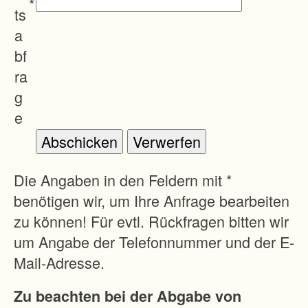
*
n
ts
n
a
e
bf
t
ra
z
g
.
e
E
r
l
Die Angaben in den Feldern mit *
e
benötigen wir, um Ihre Anfrage bearbeiten
i
zu können! Für evtl. Rückfragen bitten wir
c
um Angabe der Telefonnummer und der E-
h
Mail-Adresse.
t
Zu beachten bei der Abgabe von
e