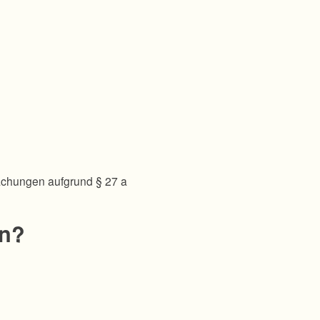
achungen aufgrund § 27 a
en?