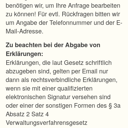
lic
benötigen wir, um Ihre Anfrage bearbeiten
h-
zu können! Für evtl. Rückfragen bitten wir
rec
um Angabe der Telefonnummer und der E-
htli
Mail-Adresse.
ch
Zu beachten bei der Abgabe von
e
Erklärungen:
Er
Erklärungen, die laut Gesetz schriftlich
sc
abzugeben sind, gelten per Email nur
hli
dann als rechtsverbindliche Erklärungen,
eß
wenn sie mit einer qualifizierten
un
elektronischen Signatur versehen sind
g
oder einer der sonstigen Formen des § 3a
er
Absatz 2 Satz 4
hal
Verwaltungsverfahrensgesetz
ten