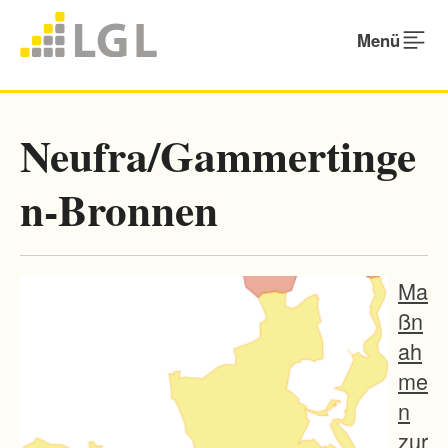
Menü
Neufra/Gammertinge
n-Bronnen
Ma
ßn
ah
me
n
zur