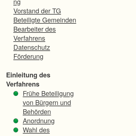
ng
Ar
Vorstand der TG
bei
Beteiligte Gemeinden
tsb
Bearbeiter des
edi
Verfahrens
ng
Datenschutz
un
Förderung
ge
n
Einleitung des
Verfahrens
Di
Frühe Beteiligung
e
von Bürgern und
Fel
Behörden
dfl
Anordnung
ur
Wahl des
sol