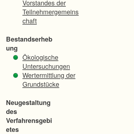
Vorstandes der
l
Teilnehmergemeins
du
chaft
rch
de
Bestandserheb
n
ung
Ba
Ökologische
u
Untersuchungen
ein
Wertermittlung der
es
Grundstücke
ne
uz
Neugestaltung
eitl
des
ich
Verfahrensgebi
en
etes
W