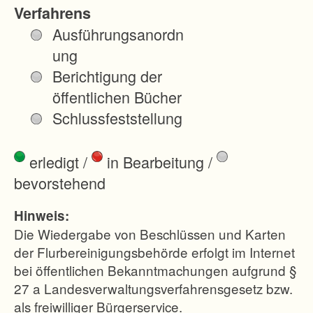
de
Verfahrens
n
Ausführungsanordn
Be
ung
dü
Berichtigung der
rfn
öffentlichen Bücher
iss
Schlussfeststellung
en
ein
erledigt
/
in Bearbeitung
/
er
bevorstehend
mo
de
Hinweis:
rn
Die Wiedergabe von Beschlüssen und Karten
en
der Flurbereinigungsbehörde erfolgt im Internet
bei öffentlichen Bekanntmachungen aufgrund §
La
27 a Landesverwaltungsverfahrensgesetz bzw.
nd
als freiwilliger Bürgerservice.