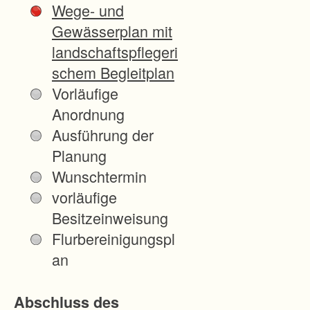
Wege- und
eg
Gewässerplan mit
en
landschaftspflegeri
etz
schem Begleitplan
es
Vorläufige
ers
Anordnung
chl
Ausführung der
os
Planung
se
Wunschtermin
n
vorläufige
we
Besitzeinweisung
rd
Flurbereinigungspl
en,
an
da
s
Abschluss des