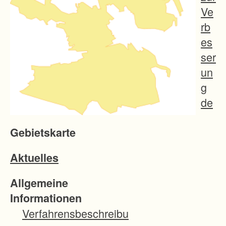
Ve
rb
es
ser
un
g
de
r
Gebietskarte
Pr
od
Aktuelles
ukt
ion
Allgemeine
s-
Informationen
un
Verfahrensbeschreibu
d