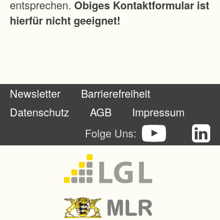
entsprechen.
Obiges Kontaktformular ist
. In
hierfür nicht geeignet!
de
r
Fel
dla
ge
Newsletter
Barrierefreiheit
sol
len
Datenschutz
AGB
Impressum
die
Folge Uns:
Flä
ch
en
ne
u
ge