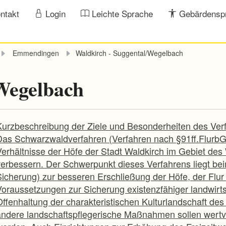
ntakt
Login
Leichte Sprache
Gebärdensp
Emmendingen
Waldkirch - Suggental/Wegelbach
Wegelbach
Kurzbeschreibung der Ziele und Besonderheiten des Ver
Das Schwarzwaldverfahren (Verfahren nach §91ff.FlurbG) h
Verhältnisse der Höfe der Stadt Waldkirch im Gebiet d
verbessern. Der Schwerpunkt dieses Verfahrens liegt bei
Sicherung) zur besseren Erschließung der Höfe, der Flu
Voraussetzungen zur Sicherung existenzfähiger landwirts
Offenhaltung der charakteristischen Kulturlandschaft d
andere landschaftspflegerische Maßnahmen sollen wertvo