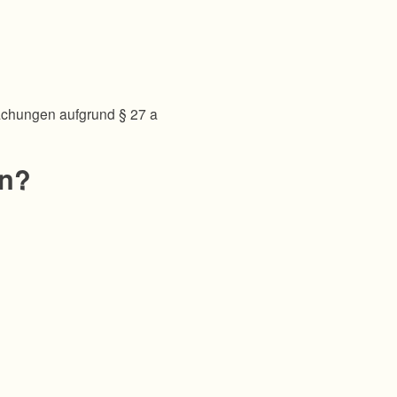
achungen aufgrund § 27 a
en?