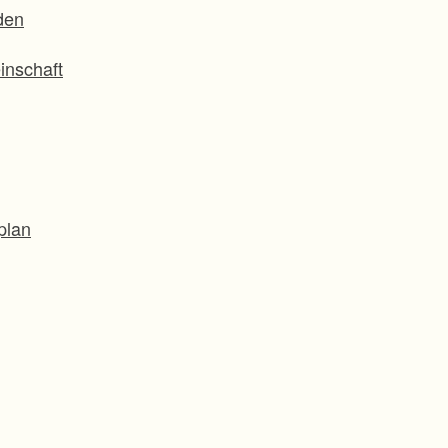
den
inschaft
plan