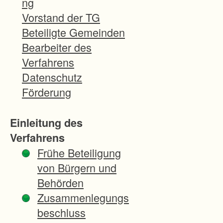
ng
d
Vorstand der TG
u
Beteiligte Gemeinden
k
Bearbeiter des
t
Verfahrens
i
Datenschutz
o
Förderung
n
s
Einleitung des
-
Verfahrens
u
Frühe Beteiligung
n
von Bürgern und
d
Behörden
A
Zusammenlegungs
r
beschluss
b