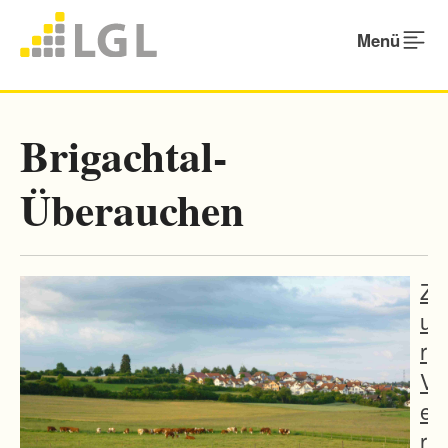
Menü
Brigachtal-
Überauchen
Z
u
r
V
e
r