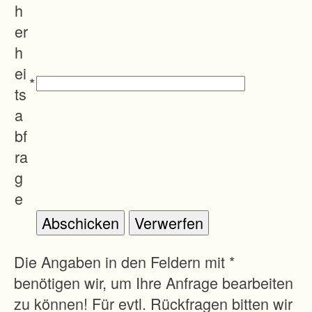
s
h
c
er
h
h
l
ei
*
i
ts
e
a
ß
bf
u
ra
n
g
g
e
d
e
r
Die Angaben in den Feldern mit *
l
benötigen wir, um Ihre Anfrage bearbeiten
a
zu können! Für evtl. Rückfragen bitten wir