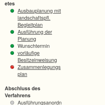
etes
i
Ausbauplanung mit
n
landschaftspfl.
d
Begleitplan
e
Ausführung der
r
Planung
L
Wunschtermin
a
vorläufige
n
Besitzeinweisung
d
Zusammenlegungs
w
plan
i
r
Abschluss des
t
Verfahrens
s
Ausführungsanordn