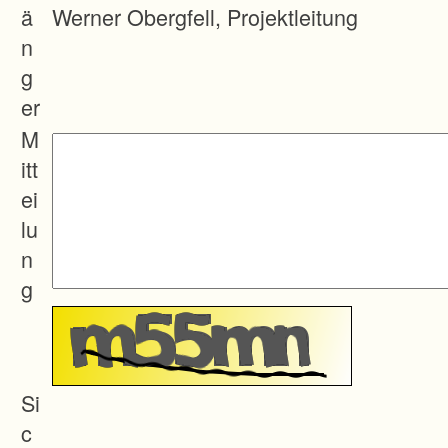
e
ä
Werner Obergfell, Projektleitung
h
n
e
g
n
er
:
M
itt
B
ei
e
lu
s
n
s
g
e
r
e
E
Si
r
c