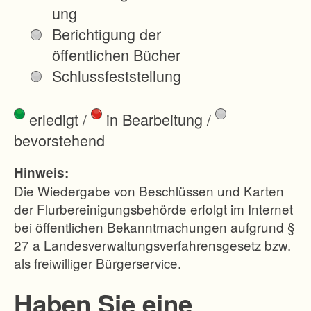
c
ung
h
Berichtigung der
a
öffentlichen Bücher
f
Schlussfeststellung
t
s
erledigt
/
in Bearbeitung
/
o
bevorstehend
w
i
Hinweis:
e
Die Wiedergabe von Beschlüssen und Karten
z
der Flurbereinigungsbehörde erfolgt im Internet
bei öffentlichen Bekanntmachungen aufgrund §
u
27 a Landesverwaltungsverfahrensgesetz bzw.
r
als freiwilliger Bürgerservice.
F
ö
Haben Sie eine