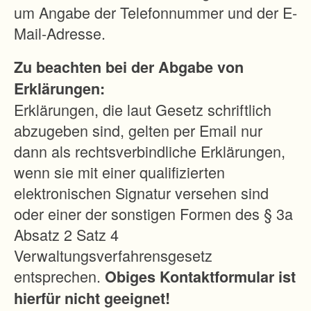
n
um Angabe der Telefonnummer und der E-
d
Mail-Adresse.
w
Zu beachten bei der Abgabe von
i
Erklärungen:
r
Erklärungen, die laut Gesetz schriftlich
t
abzugeben sind, gelten per Email nur
s
dann als rechtsverbindliche Erklärungen,
c
wenn sie mit einer qualifizierten
h
elektronischen Signatur versehen sind
a
oder einer der sonstigen Formen des § 3a
f
Absatz 2 Satz 4
t
Verwaltungsverfahrensgesetz
l
entsprechen.
Obiges Kontaktformular ist
i
hierfür nicht geeignet!
c