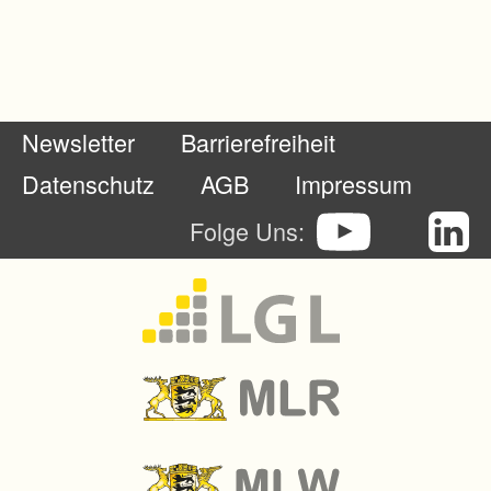
h
e
n
N
Newsletter
Barrierefreiheit
u
t
Datenschutz
AGB
Impressum
z
Folge Uns:
f
l
ä
c
h
e
n
d