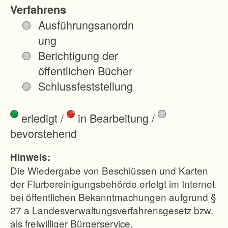
d
Verfahrens
e
Ausführungsanordn
S
ung
u
Berichtigung der
l
öffentlichen Bücher
z
Schlussfeststellung
b
a
erledigt
/
in Bearbeitung
/
c
bevorstehend
h
-
Hinweis:
L
Die Wiedergabe von Beschlüssen und Karten
a
der Flurbereinigungsbehörde erfolgt im Internet
bei öffentlichen Bekanntmachungen aufgrund §
u
27 a Landesverwaltungsverfahrensgesetz bzw.
f
als freiwilliger Bürgerservice.