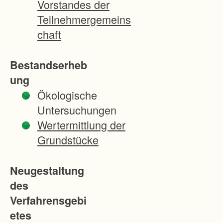
Vorstandes der
r
Teilnehmergemeins
g
chaft
e
r
Bestandserheb
L
ung
a
Ökologische
n
Untersuchungen
d
Wertermittlung der
a
Grundstücke
u
f
Neugestaltung
d
des
e
Verfahrensgebi
m
etes
G