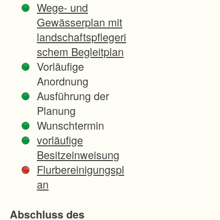
Wege- und
e
Gewässerplan mit
b
landschaftspflegeri
i
schem Begleitplan
e
Vorläufige
t
Anordnung
d
Ausführung der
e
Planung
r
Wunschtermin
G
vorläufige
e
Besitzeinweisung
m
Flurbereinigungspl
e
an
i
n
Abschluss des