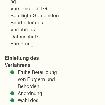
ng
n
Vorstand der TG
d
Beteiligte Gemeinden
e
Bearbeiter des
t
Verfahrens
s
Datenschutz
i
Förderung
c
h
Einleitung des
i
Verfahrens
m
Frühe Beteiligung
L
von Bürgern und
i
Behörden
m
Anordnung
p
Wahl des
u