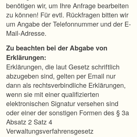
i
benötigen wir, um Ihre Anfrage bearbeiten
s
zu können! Für evtl. Rückfragen bitten wir
e
um Angabe der Telefonnummer und der E-
n
Mail-Adresse.
s
Zu beachten bei der Abgabe von
c
Erklärungen:
h
Erklärungen, die laut Gesetz schriftlich
m
abzugeben sind, gelten per Email nur
i
dann als rechtsverbindliche Erklärungen,
e
wenn sie mit einer qualifizierten
d
elektronischen Signatur versehen sind
e
oder einer der sonstigen Formen des § 3a
.
Absatz 2 Satz 4
E
Verwaltungsverfahrensgesetz
s