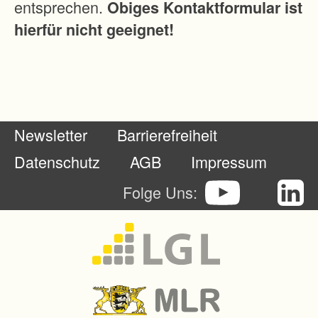
entsprechen.
Obiges Kontaktformular ist
h
hierfür nicht geeignet!
a
n
d
e
l
Newsletter
Barrierefreiheit
t
s
Datenschutz
AGB
Impressum
i
Folge Uns:
c
h
u
m
e
i