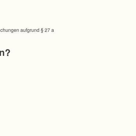
achungen aufgrund § 27 a
en?