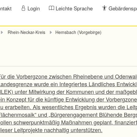
ntakt
Login
Leichte Sprache
Gebärdensp
Rhein-Neckar-Kreis
Hemsbach (Vorgebirge)
Für die Vorbergzone zwischen Rheinebene und Odenwald
Landesgrenze wurde ein Integriertes Ländliches Entwic
(ILEK) unter Mitwirkung der Kommunen und der maßgeblic
ein Konzept für die künftige Entwicklung der Vorbergzon
zu erarbeiten. Als wesentliches Ergebnis wurden die Lei
Flächenmosaik“ und „Bürgerengagement Blühende Bergstr
sollen schwerpunktmäßig Maßnahmen geplant, finanziert 
ieser Leitprojekte nachhaltig unterstützen.