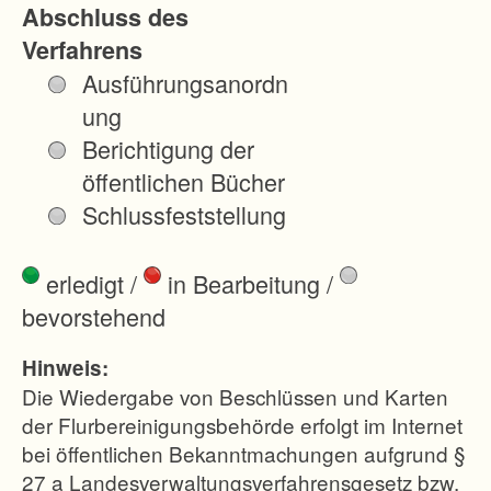
Abschluss des
e
Verfahrens
l
Ausführungsanordn
e
ung
s
Berichtigung der
i
öffentlichen Bücher
n
Schlussfeststellung
d
:
erledigt
/
in Bearbeitung
/
bevorstehend
-
d
Hinweis:
u
Die Wiedergabe von Beschlüssen und Karten
r
der Flurbereinigungsbehörde erfolgt im Internet
bei öffentlichen Bekanntmachungen aufgrund §
c
27 a Landesverwaltungsverfahrensgesetz bzw.
h