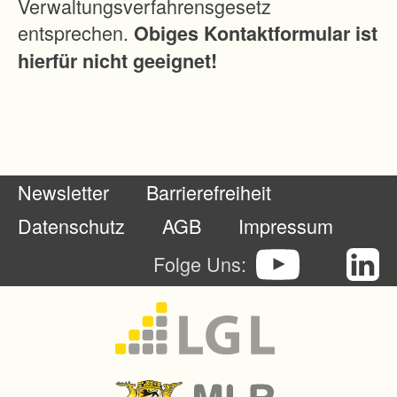
Verwaltungsverfahrensgesetz
s
entsprechen.
Obiges Kontaktformular ist
i
hierfür nicht geeignet!
n
d
,
-
d
Newsletter
Barrierefreiheit
i
e
Datenschutz
AGB
Impressum
E
Folge Uns:
r
s
c
h
l