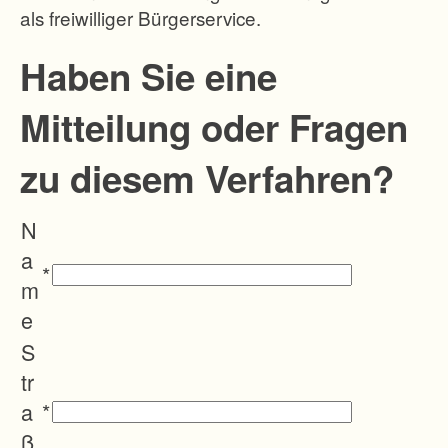
als freiwilliger Bürgerservice.
U
m
Haben Sie eine
p
Mitteilung oder Fragen
l
a
zu diesem Verfahren?
n
i
N
e
a
d
*
m
i
e
e
S
A
tr
u
a
*
ß
ß