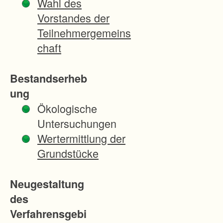
Wahl des
r
Vorstandes der
n
Teilnehmergemeins
e
chaft
u
o
Bestandserheb
r
ung
d
Ökologische
n
Untersuchungen
u
Wertermittlung der
n
Grundstücke
g
e
Neugestaltung
r
des
f
Verfahrensgebi
o