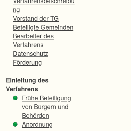
Verfahrensbeschreibu
.
ng
7
Vorstand der TG
h
Beteiligte Gemeinden
a
Bearbeiter des
g
Verfahrens
r
Datenschutz
o
Förderung
ß
e
Einleitung des
R
Verfahrens
e
Frühe Beteiligung
b
von Bürgern und
f
Behörden
l
Anordnung
u