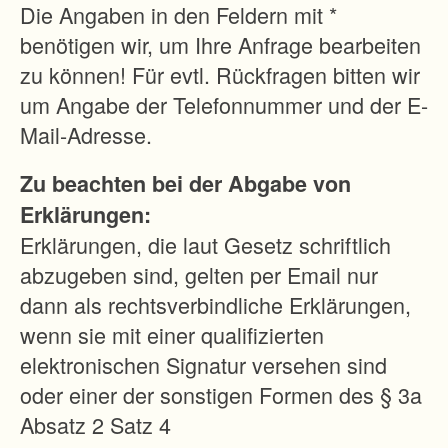
b
Die Angaben in den Feldern mit *
e
benötigen wir, um Ihre Anfrage bearbeiten
w
zu können! Für evtl. Rückfragen bitten wir
i
um Angabe der Telefonnummer und der E-
r
Mail-Adresse.
t
Zu beachten bei der Abgabe von
s
Erklärungen:
c
Erklärungen, die laut Gesetz schriftlich
h
abzugeben sind, gelten per Email nur
a
dann als rechtsverbindliche Erklärungen,
f
wenn sie mit einer qualifizierten
t
elektronischen Signatur versehen sind
b
oder einer der sonstigen Formen des § 3a
a
Absatz 2 Satz 4
r