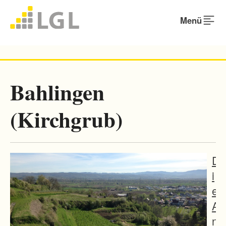
Menü
Bahlingen
(Kirchgrub)
D
i
e
A
n