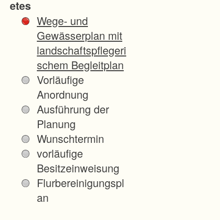
etes
l
Wege- und
g
Gewässerplan mit
t
landschaftspflegeri
e
schem Begleitplan
2
Vorläufige
0
Anordnung
1
Ausführung der
6
Planung
;
Wunschtermin
i
vorläufige
h
Besitzeinweisung
r
Flurbereinigungspl
e
an
Z
i