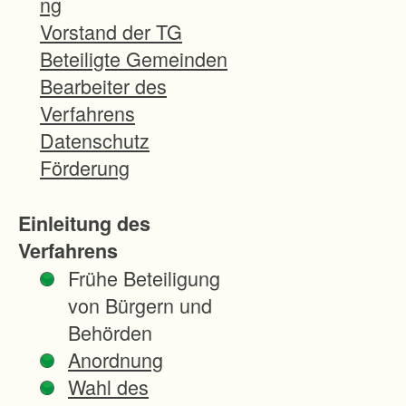
ng
d
Vorstand der TG
i
Beteiligte Gemeinden
e
Bearbeiter des
B
Verfahrens
e
Datenschutz
r
Förderung
e
i
Einleitung des
t
Verfahrens
s
Frühe Beteiligung
t
von Bürgern und
e
Behörden
l
Anordnung
l
Wahl des
u