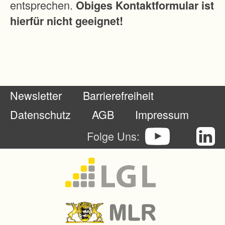
entsprechen.
Obiges Kontaktformular ist
g
hierfür nicht geeignet!
e
n
e
t
z
Newsletter
Barrierefreiheit
w
i
Datenschutz
AGB
Impressum
r
Folge Uns:
d
m
o
d
e
r