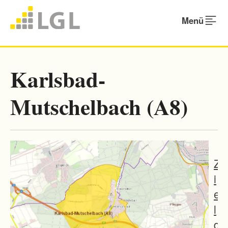
Menü
Karlsbad-
Mutschelbach (A8)
Z
i
e
l
d