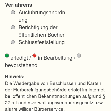
n
Verfahrens
A
Ausführungsanordn
u
ung
s
Berichtigung der
b
öffentlichen Bücher
a
Schlussfeststellung
u
d
erledigt
/
in Bearbeitung
/
e
bevorstehend
r
A
Hinweis:
8
Die Wiedergabe von Beschlüssen und Karten
s
der Flurbereinigungsbehörde erfolgt im Internet
bei öffentlichen Bekanntmachungen aufgrund §
a
27 a Landesverwaltungsverfahrensgesetz bzw.
m
als freiwilliger Bürgerservice.