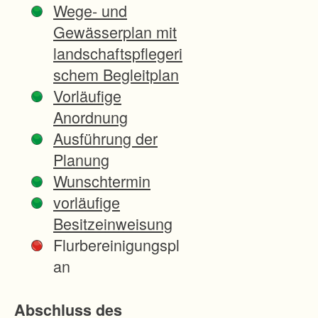
Wege- und
d
Gewässerplan mit
e
landschaftspflegeri
n
schem Begleitplan
6
Vorläufige
-
Anordnung
s
Ausführung der
t
Planung
r
Wunschtermin
e
vorläufige
i
Besitzeinweisung
f
Flurbereinigungspl
i
an
g
e
Abschluss des