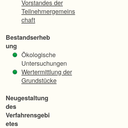
Vorstandes der
n
Teilnehmergemeins
g
chaft
d
e
Bestandserheb
r
ung
F
Ökologische
l
Untersuchungen
ä
Wertermittlung der
c
Grundstücke
h
e
Neugestaltung
n
des
f
Verfahrensgebi
ü
etes
r