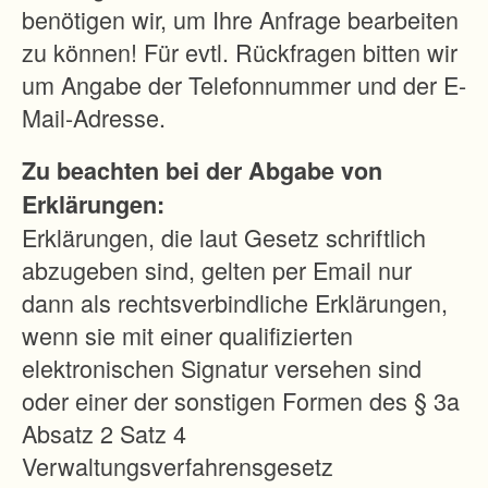
k
benötigen wir, um Ihre Anfrage bearbeiten
t
zu können! Für evtl. Rückfragen bitten wir
u
um Angabe der Telefonnummer und der E-
r
Mail-Adresse.
s
Zu beachten bei der Abgabe von
t
Erklärungen:
a
Erklärungen, die laut Gesetz schriftlich
t
abzugeben sind, gelten per Email nur
t
dann als rechtsverbindliche Erklärungen,
.
wenn sie mit einer qualifizierten
D
elektronischen Signatur versehen sind
a
oder einer der sonstigen Formen des § 3a
s
Absatz 2 Satz 4
W
Verwaltungsverfahrensgesetz
e