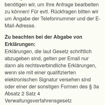
s
benötigen wir, um Ihre Anfrage bearbeiten
o
zu können! Für evtl. Rückfragen bitten wir
n
um Angabe der Telefonnummer und der E-
d
Mail-Adresse.
e
Zu beachten bei der Abgabe von
r
Erklärungen:
e
Erklärungen, die laut Gesetz schriftlich
r
abzugeben sind, gelten per Email nur
R
dann als rechtsverbindliche Erklärungen,
ü
wenn sie mit einer qualifizierten
c
elektronischen Signatur versehen sind
k
oder einer der sonstigen Formen des § 3a
s
Absatz 2 Satz 4
i
Verwaltungsverfahrensgesetz
c