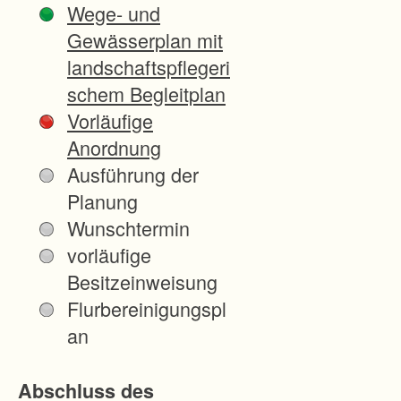
Wege- und
z
Gewässerplan mit
e
landschaftspflegeri
n
schem Begleitplan
l
Vorläufige
a
Anordnung
g
Ausführung der
e
Planung
n
Wunschtermin
d
vorläufige
i
Besitzeinweisung
e
Flurbereinigungspl
n
an
e
n
Abschluss des