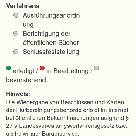
.
Verfahrens
Z
Ausführungsanordn
i
ung
e
Berichtigung der
l
öffentlichen Bücher
e
Schlussfeststellung
s
i
erledigt
/
in Bearbeitung
/
n
bevorstehend
d
u
Hinweis:
.
Die Wiedergabe von Beschlüssen und Karten
a
der Flurbereinigungsbehörde erfolgt im Internet
bei öffentlichen Bekanntmachungen aufgrund §
.
27 a Landesverwaltungsverfahrensgesetz bzw.
d
als freiwilliger Bürgerservice.