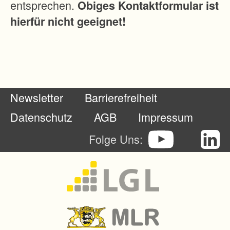
entsprechen.
Obiges Kontaktformular ist
h
hierfür nicht geeignet!
t
n
a
h
m
Newsletter
Barrierefreiheit
e
a
Datenschutz
AGB
Impressum
u
Folge Uns:
f
d
e
n
N
a