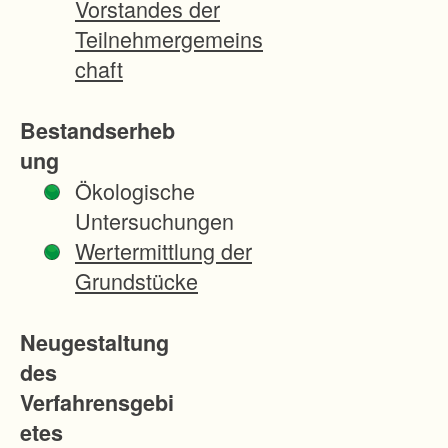
Vorstandes der
i
Teilnehmergemeins
n
chaft
b
a
Bestandserheb
u
ung
l
Ökologische
i
Untersuchungen
c
Wertermittlung der
h
Grundstücke
e
n
Neugestaltung
S
des
p
Verfahrensgebi
i
etes
t