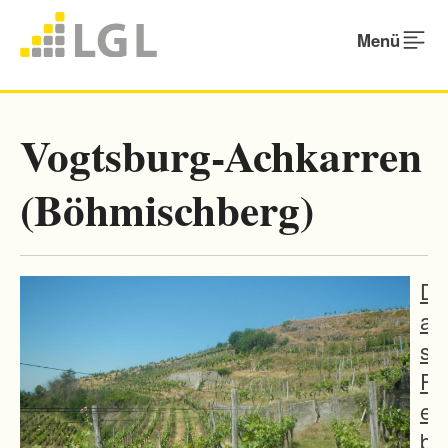
Menü
Vogtsburg-Achkarren
(Böhmischberg)
D
a
s
R
e
b