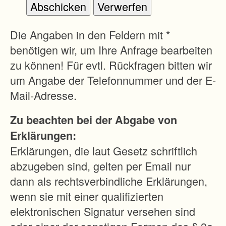
f
f
u
Die Angaben in den Feldern mit *
n
benötigen wir, um Ihre Anfrage bearbeiten
g
zu können! Für evtl. Rückfragen bitten wir
g
um Angabe der Telefonnummer und der E-
r
Mail-Adresse.
ö
Zu beachten bei der Abgabe von
ß
Erklärungen:
e
Erklärungen, die laut Gesetz schriftlich
r
abzugeben sind, gelten per Email nur
e
dann als rechtsverbindliche Erklärungen,
r
wenn sie mit einer qualifizierten
B
elektronischen Signatur versehen sind
e