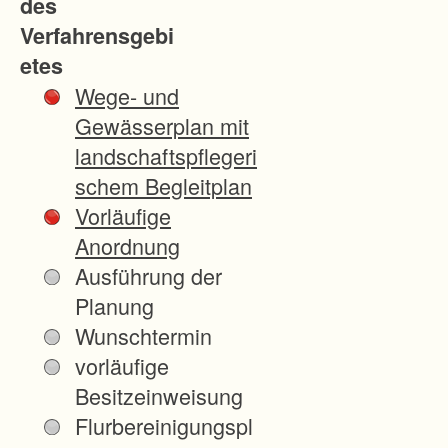
des
1
Verfahrensgebi
u
etes
n
Wege- und
d
Gewässerplan mit
d
landschaftspflegeri
e
schem Begleitplan
r
Vorläufige
B
Anordnung
3
Ausführung der
0
Planung
.
Wunschtermin
B
vorläufige
e
Besitzeinweisung
s
Flurbereinigungspl
e