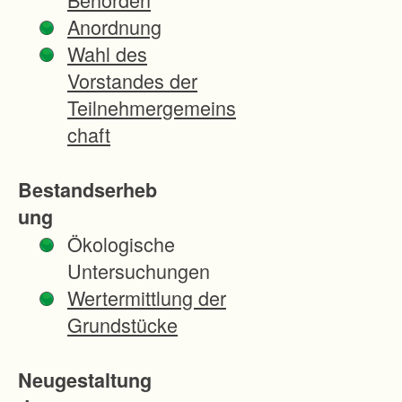
e
Anordnung
z
Wahl des
w
Vorstandes der
i
Teilnehmergemeins
s
chaft
c
h
Bestandserheb
e
ung
n
Ökologische
d
Untersuchungen
e
Wertermittlung der
r
Grundstücke
B
3
Neugestaltung
1