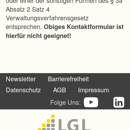
oder einer der sonstigen Formen des § 3a
w
Absatz 2 Satz 4
i
Verwaltungsverfahrensgesetz
r
entsprechen.
Obiges Kontaktformular ist
t
hierfür nicht geeignet!
s
c
h
a
f
Newsletter
Barrierefreiheit
t
u
Datenschutz
AGB
Impressum
n
Folge Uns:
g
s
e