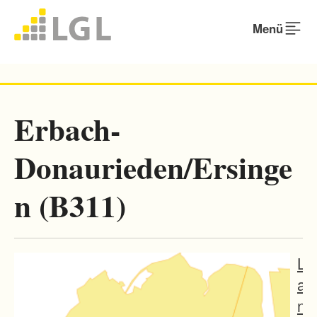
Menü
Erbach-
Donaurieden/Ersinge
n (B311)
L
a
n