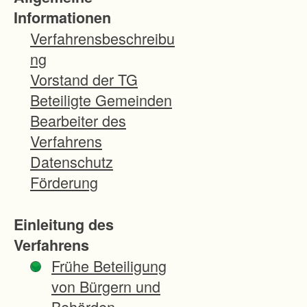
f
Informationen
ü
Verfahrensbeschreibu
r
ng
d
Vorstand der TG
i
Beteiligte Gemeinden
e
Bearbeiter des
Q
Verfahrens
u
Datenschutz
e
Förderung
r
s
Einleitung des
p
Verfahrens
a
Frühe Beteiligung
n
von Bürgern und
g
Behörden