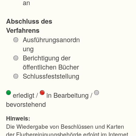
an
i
t
Abschluss des
i
Verfahrens
g
Ausführungsanordn
u
ung
n
Berichtigung der
g
öffentlichen Bücher
d
Schlussfeststellung
e
r
erledigt
/
in Bearbeitung
/
e
bevorstehend
n
t
Hinweis:
s
Die Wiedergabe von Beschlüssen und Karten
t
der Flurbereinigungsbehörde erfolgt im Internet