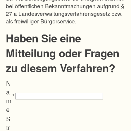
bei öffentlichen Bekanntmachungen aufgrund §
e
27 a Landesverwaltungsverfahrensgesetz bzw.
h
als freiwilliger Bürgerservice.
e
n
Haben Sie eine
d
Mitteilung oder Fragen
e
n
zu diesem Verfahren?
Z
e
N
r
a
s
*
m
c
e
h
S
n
tr
e