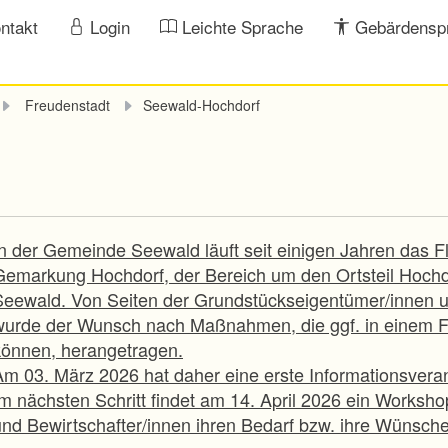
ntakt
Login
Leichte Sprache
Gebärdensp
Freudenstadt
Seewald-Hochdorf
In der Gemeinde Seewald läuft seit einigen Jahren das 
Gemarkung Hochdorf, der Bereich um den Ortsteil Hochdor
Seewald. Von Seiten der Grundstückseigentümer/innen u
wurde der Wunsch nach Maßnahmen, die ggf. in einem 
können, herangetragen.
Am 03. März 2026 hat daher eine erste Informationsveran
Im nächsten Schritt findet am 14. April 2026 ein Worksh
und Bewirtschafter/innen ihren Bedarf bzw. ihre Wünsche/