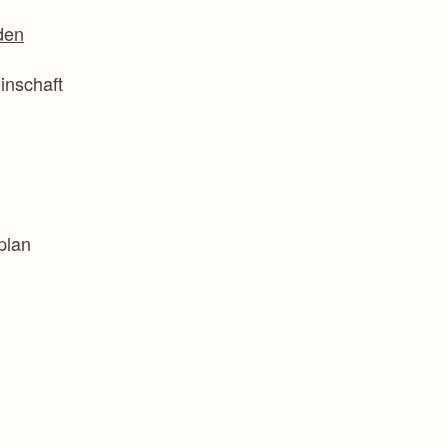
den
inschaft
plan