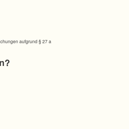
achungen aufgrund § 27 a
en?