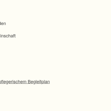
den
inschaft
flegerischem Begleitplan