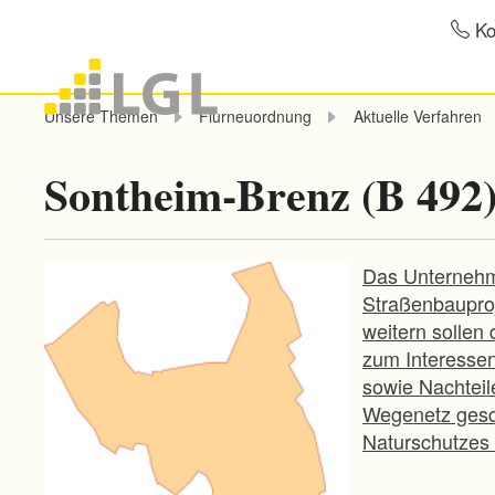
Ko
Unsere Themen
Flurneuordnung
Aktuelle Verfahren
Sontheim-Brenz (B 492
Das Unternehme
Straßenbauproj
weitern sollen 
zum Interessen
sowie Nachteil
Wegenetz gesch
Naturschutzes 