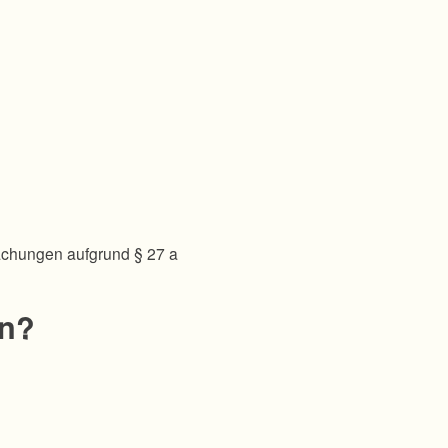
achungen aufgrund § 27 a
en?